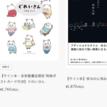
特典付
【サイン本・未来屋書店限定 特典ポ
【サイン本】夜なのに夜み
ストカード付き】ぐれいさん
1,870
¥
(税込)
1,760
¥
(税込)