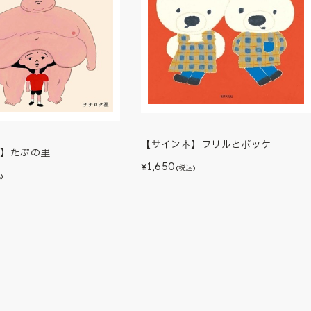
【サイン本】フリルとポッケ
本】たぷの里
1,650
¥
(税込)
)