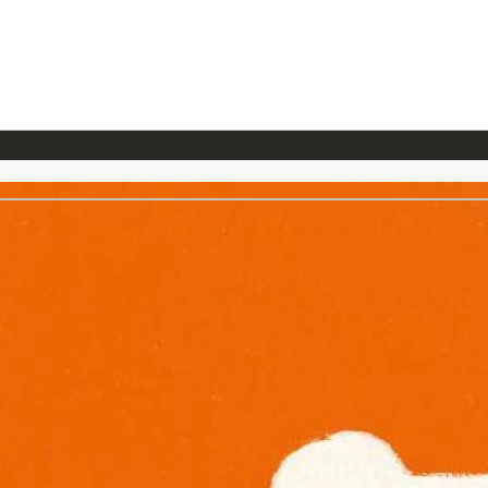
026/7/23
『ONE PIECE magazine 021 ONE PIECEカード付き同梱版』発売延期のご案内