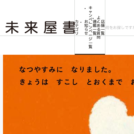
キ
ャ
ン
よ
ペ
カ
お
連
く
店
ー
テ
知
載
あ
舗
ン
ゴ
ら
一
る
一
ペ
リ
せ
覧
質
覧
ー
問
ジ
トップ
みらいやの森【児童書】
一
覧