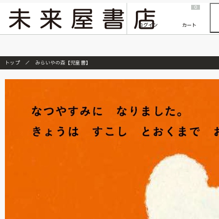
2026/7/23
『ONE PIECE magazine 021 ONE PIECEカード付き同梱版』発売延期のご案内
0
ログイン
カート
トップ
みらいやの森【児童書】