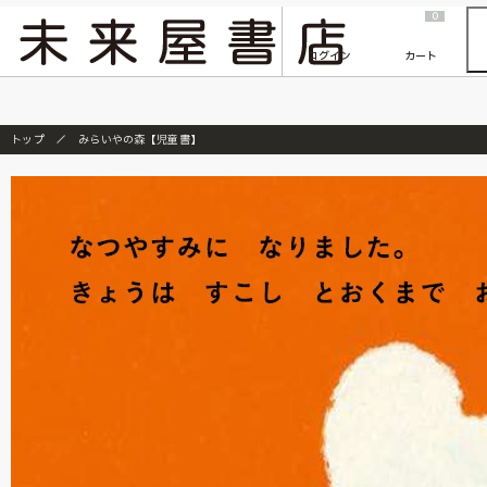
2026/7/23
『ONE PIECE magazine 021 ONE PIECEカード付き同梱版』発売延期のご案内
0
ログイン
カート
トップ
みらいやの森【児童書】