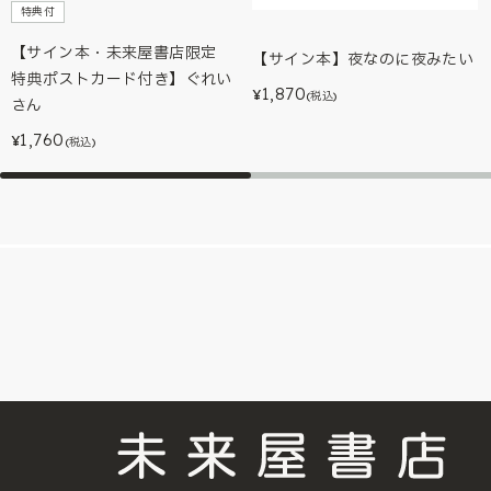
特典付
【サイン本・未来屋書店限定
【サイン本】夜なのに夜みたい
特典ポストカード付き】ぐれい
1,870
¥
(税込)
さん
1,760
¥
(税込)