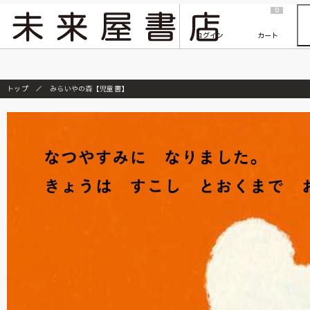
2026/7/23
『ONE PIECE magazine 021 ONE PIECEカード付き同梱版』発売延期のご案内
0
ログイン
カート
トップ
みらいやの森【児童書】