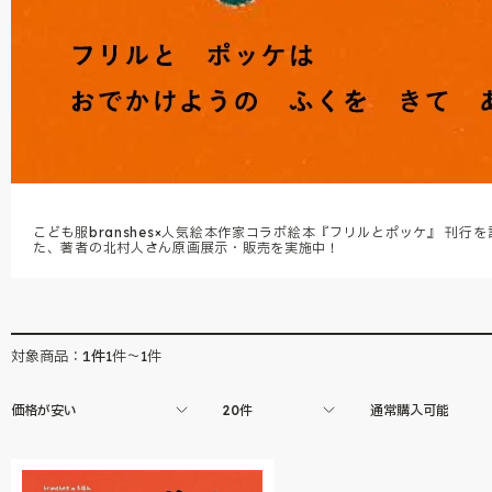
こども服branshes×人気絵本作家コラボ絵本『フリルとポッケ』 刊行を
た、著者の北村人さん原画展示・販売を実施中！
1
件
対象商品：
1件～1件
価格が安い
20件
通常購入可能