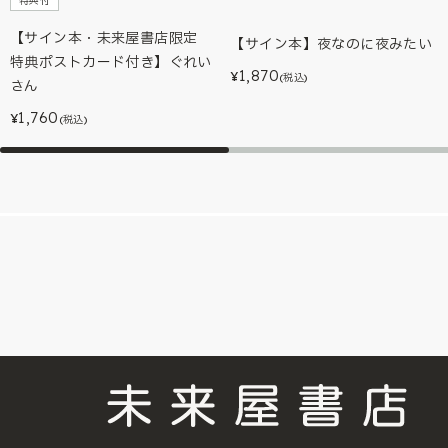
特典付
【サイン本・未来屋書店限定
【サイン本】夜なのに夜みたい
特典ポストカード付き】ぐれい
1,870
¥
(税込)
さん
1,760
¥
(税込)