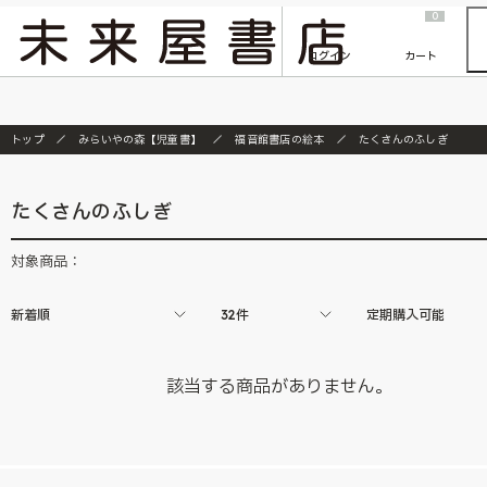
2026/7/23
『ONE PIECE magazine 021 ONE PIECEカード付き同梱版』発売延期のご案内
0
ログイン
カート
トップ
みらいやの森【児童書】
福音館書店の絵本
たくさんのふしぎ
たくさんのふしぎ
対象商品：
新着順
32件
定期購入可能
該当する商品がありません。