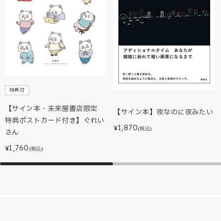
特典付
【サイン本・未来屋書店限定
【サイン本】夜なのに夜みたい
特典ポストカード付き】ぐれい
1,870
¥
(税込)
さん
1,760
¥
(税込)