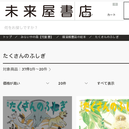
2026/7/23
『ONE PIECE magazine 021 ONE PIECEカード付き同梱版』発売延期のご案内
0
ログイン
カート
トップ
みらいやの森【児童書】
福音館書店の絵本
たくさんのふしぎ
たくさんのふしぎ
37
件
対象商品：
1件～20件
価格が高い
20件
すべて表示