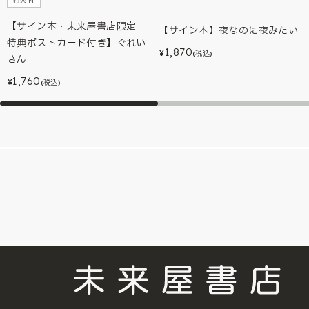
特典付
【サイン本・未来屋書店限定
【サイン本】夜なのに夜みたい
特典ポストカード付き】ぐれい
1,870
¥
(税込)
さん
1,760
¥
(税込)