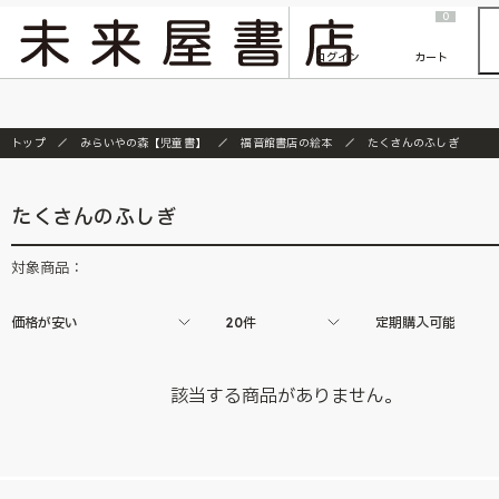
2026/7/23
『ONE PIECE magazine 021 ONE PIECEカード付き同梱版』発売延期のご案内
0
ログイン
カート
トップ
みらいやの森【児童書】
福音館書店の絵本
たくさんのふしぎ
たくさんのふしぎ
対象商品：
価格が安い
20件
定期購入可能
該当する商品がありません。