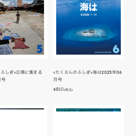
のふしぎ>広場に集まる
<たくさんのふしぎ>海は2025年06
月号
月号
810
¥
(税込)