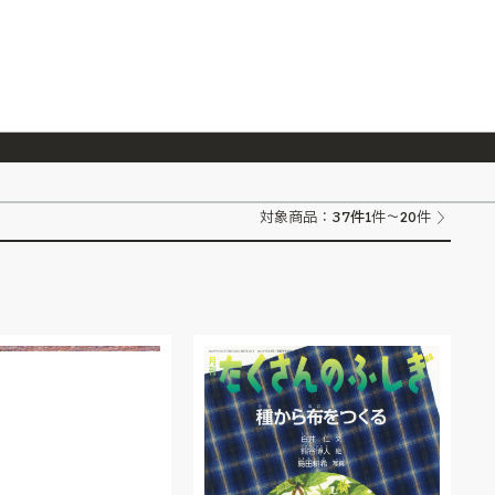
026/7/23
『ONE PIECE magazine 021 ONE PIECEカード付き同梱版』発売延期のご案内
37
件
対象商品：
1件～20件