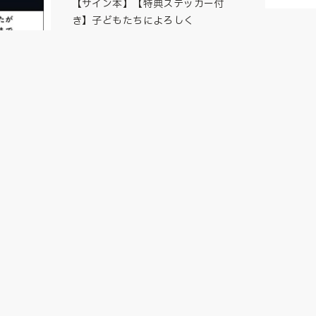
【サイン本】【特典ステッカー付
き】子どもたちによろしく
【サイン
3,080
¥
(税込)
1,320
¥
(税込
たい