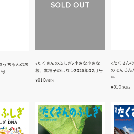
SOLD OUT
<たくさん
<たくさんのふしぎ>小さな小さな
>あっちゃんのお
のにんじんパ
粒、素粒子のはなし2025年02月号
月号
号
810
¥
(税込)
810
¥
(税込)