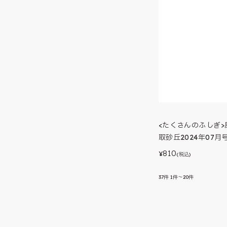
<たくさんのふしぎ>
取砂丘2024年07月
810
¥
(税込)
37
件
1件～20件