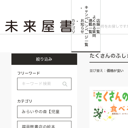
キ
ャ
ン
よ
ペ
カ
お
連
く
店
ー
テ
知
載
あ
舗
ン
ゴ
ら
一
る
一
ペ
リ
せ
覧
質
覧
ー
問
ジ
トップ
みらいやの森【児童書】
福音館書店の絵本
たくさんのふしぎ
一
覧
たくさんのふし
絞り込み
並び替え：
価格が安い
フリーワード
カテゴリ