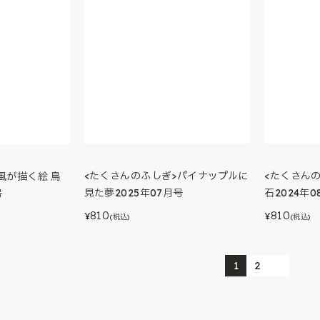
<たくさん
<たくさんのふしぎ>パイナップルに
風が描く絵 鳥
石2024年0
見た夢2025年07月号
号
810
810
¥
¥
(税込)
(税込)
1
2