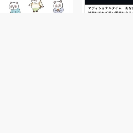
特典付
【サイン本・未来屋書店限定 特典ポ
【サイン本】夜なのに夜み
ストカード付き】ぐれいさん
1,870
¥
(税込)
1,760
¥
(税込)