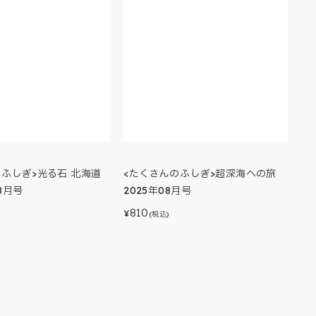
のふしぎ>光る石 北海道
<たくさんのふしぎ>超深海への旅
8月号
2025年08月号
810
¥
(税込)