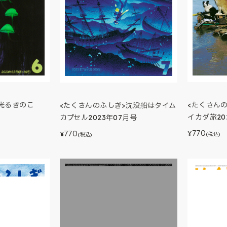
<たくさん
光るきのこ
<たくさんのふしぎ>沈没船はタイム
イカダ旅20
カプセル2023年07月号
770
770
¥
¥
(税込)
(税込)