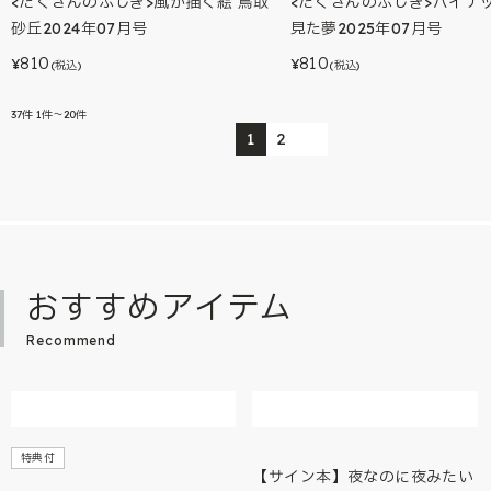
<たくさんのふしぎ>風が描く絵 鳥取
<たくさんのふしぎ>パイナ
砂丘2024年07月号
見た夢2025年07月号
810
810
¥
¥
(税込)
(税込)
37
件
1件～20件
1
2
おすすめアイテム
Recommend
特典付
【サイン本】夜なのに夜みたい