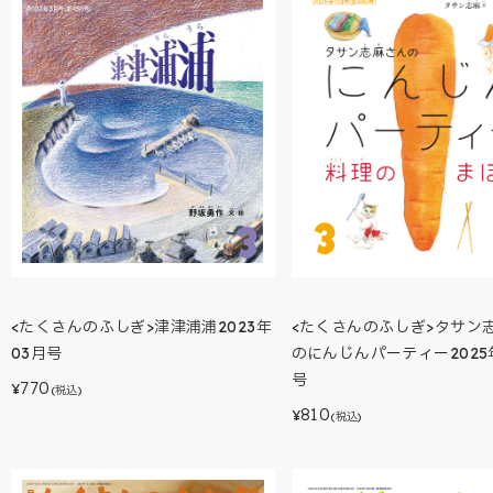
<たくさんのふしぎ>津津浦浦2023年
<たくさんのふしぎ>タサン
03月号
のにんじんパーティー2025
号
770
¥
(税込)
810
¥
(税込)