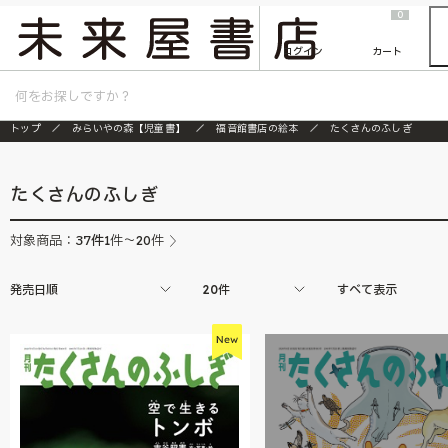
2026/7/23
『ONE PIECE magazine 021 ONE PIECEカード付き同梱版』発売延期のご案内
0
ログイン
カート
トップ
みらいやの森【児童書】
福音館書店の絵本
たくさんのふしぎ
たくさんのふしぎ
37
件
対象商品：
1件～20件
発売日順
20件
すべて表示