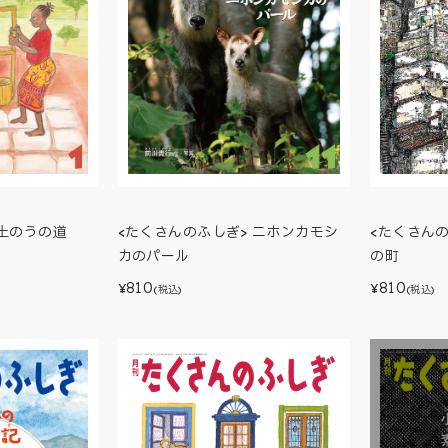
<たくさん
土のうの道
<たくさんのふしぎ> ニホンカモシ
の町
カのパール
810
810
¥
¥
(税込)
(税込)