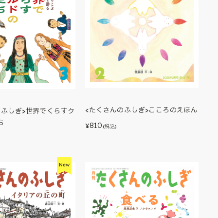
<たくさんのふしぎ>こころのえほん
のふしぎ>世界でくらすク
ち
810
¥
(税込)