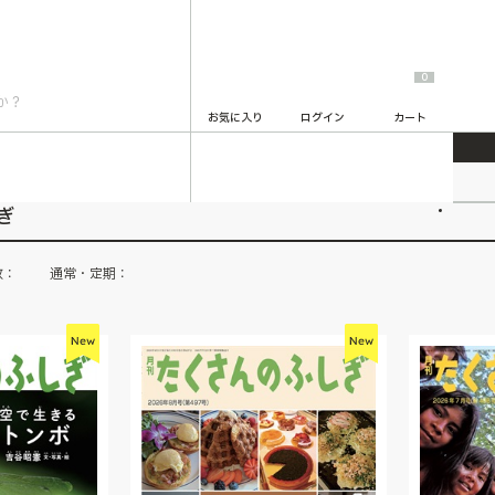
0
お気に入り
ログイン
カート
2
ぎ
数：
通常・定期：