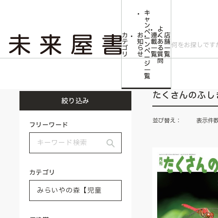
キ
ャ
ン
よ
ペ
カ
お
連
く
店
ー
テ
知
載
あ
舗
ン
ゴ
ら
一
る
一
ペ
リ
せ
覧
質
覧
ー
問
ジ
トップ
みらいやの森【児童書】
福音館書店の絵本
たくさんのふしぎ
一
覧
たくさんのふし
絞り込み
並び替え：
表示件
フリーワード
カテゴリ