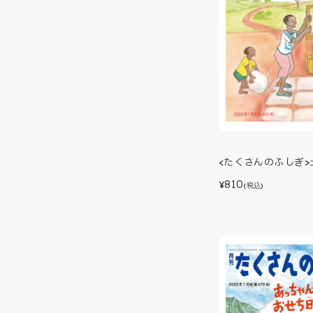
<たくさんのふしぎ>
810
¥
(税込)