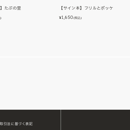
本】たぷの里
【サイン本】フリルとポッケ
1,650
¥
)
(税込)
取引法に基づく表記