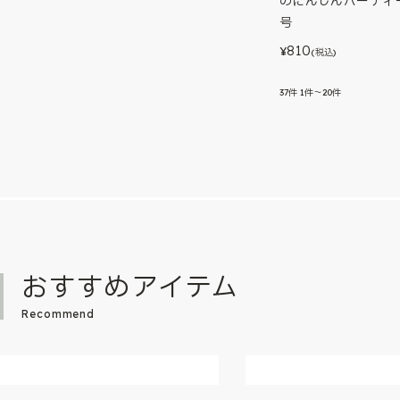
のにんじんパーティー
号
810
¥
(税込)
37
件
1件～20件
おすすめアイテム
Recommend