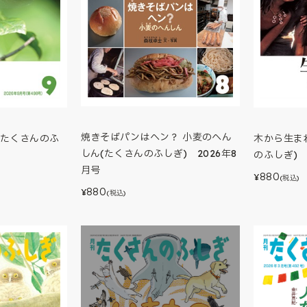
焼きそばパンはヘン？ 小麦のへん
(たくさんのふ
木から生ま
しん(たくさんのふしぎ) 2026年8
号
のふしぎ) 
月号
880
¥
(税込)
880
¥
(税込)