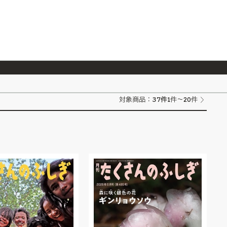
026/7/23
『ONE PIECE magazine 021 ONE PIECEカード付き同梱版』発売延期のご案内
37
件
対象商品：
1件～20件