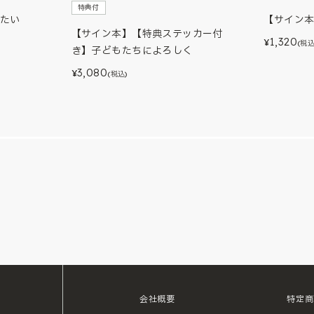
特典付
たい
【サイン
【サイン本】【特典ステッカー付
1,320
¥
(税込
き】子どもたちによろしく
3,080
¥
(税込)
会社概要
特定商