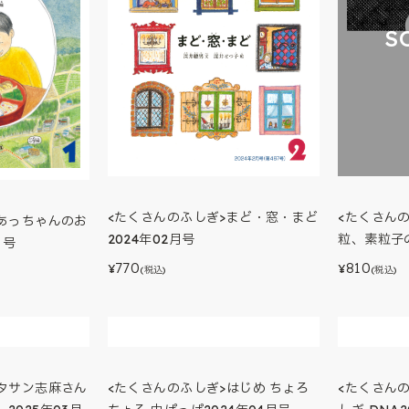
S
<たくさんのふしぎ>まど・窓・まど
<たくさん
>あっちゃんのお
2024年02月号
粒、素粒子の
月号
770
810
¥
¥
(税込)
(税込)
>タサン志麻さん
<たくさんのふしぎ>はじめ ちょろ
<たくさん