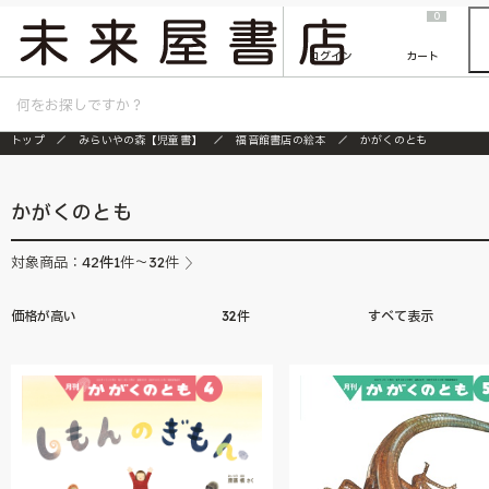
2026/7/23
『ONE PIECE magazine 021 ONE PIECEカード付き同梱版』発売延期のご案内
0
ログイン
カート
トップ
みらいやの森【児童書】
福音館書店の絵本
かがくのとも
かがくのとも
42
件
対象商品：
1件～32件
価格が高い
32件
すべて表示