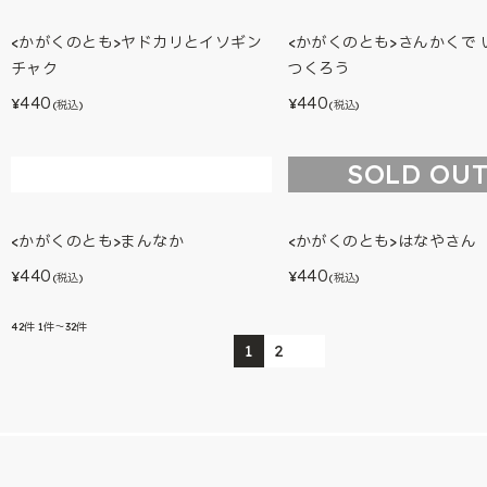
<かがくのとも>きりん
<かがくのとも>なにが はい
のかな？
460
¥
(税込)
460
¥
(税込)
SOLD OU
<かがくのとも>ヤドカリとイソギン
<かがくのとも>さんかくで 
チャク
つくろう
440
440
¥
¥
(税込)
(税込)
SOLD OU
<かがくのとも>まんなか
<かがくのとも>はなやさん