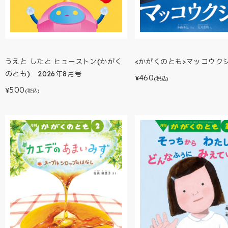
<かがくのとも>マッコウク
うえと したと ヒューストン(かがく
のとも) 2026年8月号
460
¥
(税込)
500
¥
(税込)