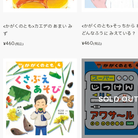
<かがくのとも>そっちから 
<かがくのとも>カエデの あまい み
どんなふうに みえている？
ず
460
460
¥
¥
(税込)
(税込)
SOLD OU