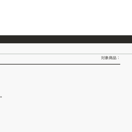
026/7/23
『ONE PIECE magazine 021 ONE PIECEカード付き同梱版』発売延期のご案内
対象商品：
ん。