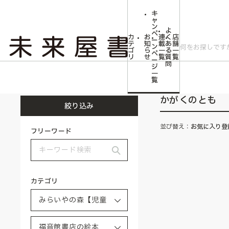
キ
ャ
ン
よ
ペ
カ
お
連
く
店
ー
テ
知
載
あ
舗
ン
ゴ
ら
一
る
一
ペ
リ
せ
覧
質
覧
ー
問
ジ
トップ
みらいやの森【児童書】
福音館書店の絵本
かがくのとも
一
覧
かがくのとも
絞り込み
並び替え：
お気に入り登
フリーワード
カテゴリ