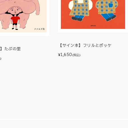
【サイン本】フリルとポッケ
本】たぷの里
1,650
¥
(税込)
)