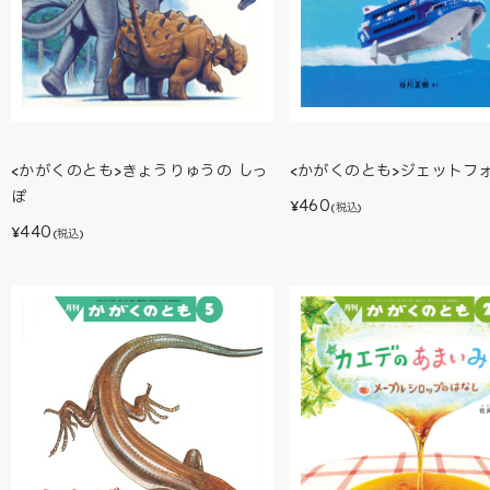
<かがくのとも>ジェットフ
<かがくのとも>きょうりゅうの しっ
ぽ
460
¥
(税込)
440
¥
(税込)