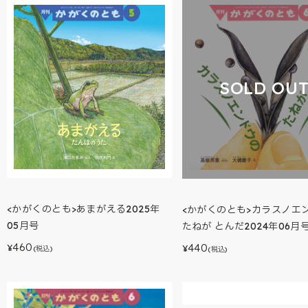
SOLD OU
<かがくのとも>あまがえる2025年
<かがくのとも>カラスノエ
05月号
たねが とんだ2024年06月
460
440
¥
¥
(税込)
(税込)