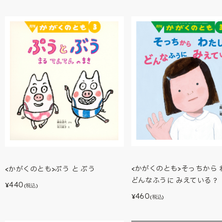
<かがくのとも>そっちから 
<かがくのとも>ぷう と ぶう
どんなふうに みえている？
440
¥
(税込)
460
¥
(税込)