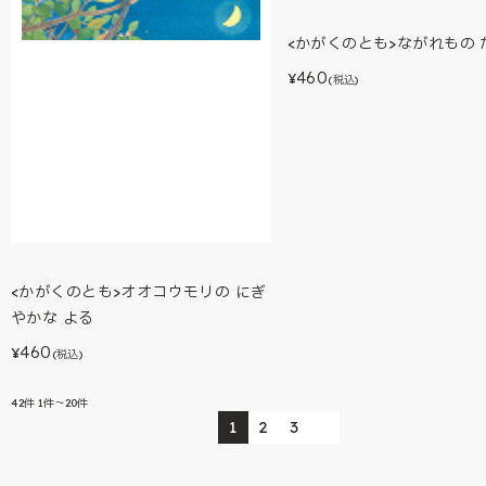
<かがくのとも>ながれもの 
460
¥
(税込)
<かがくのとも>オオコウモリの にぎ
やかな よる
460
¥
(税込)
42
件
1件～20件
1
2
3