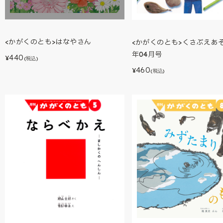
<かがくのとも>はなやさん
<かがくのとも>くさぶえあそ
年04月号
440
¥
(税込)
460
¥
(税込)