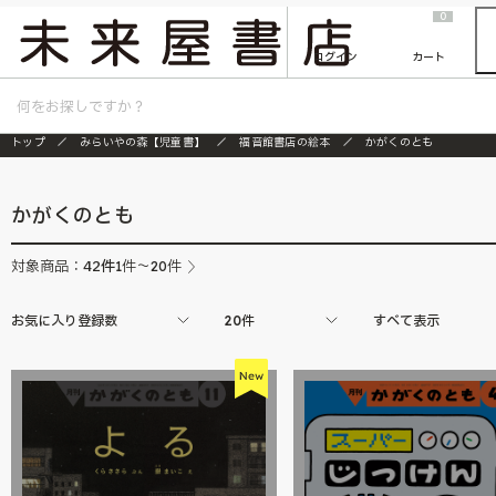
2026/7/23
『ONE PIECE magazine 021 ONE PIECEカード付き同梱版』発売延期のご案内
0
ログイン
カート
トップ
みらいやの森【児童書】
福音館書店の絵本
かがくのとも
かがくのとも
42
件
対象商品：
1件～20件
お気に入り登録数
20件
すべて表示