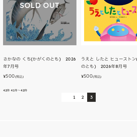
SOLD OUT
さかなの くち(かがくのとも) 2026
うえと したと ヒューストン
年7月号
のとも) 2026年8月号
500
500
¥
¥
(税込)
(税込)
42
件
41件～42件
1
2
3