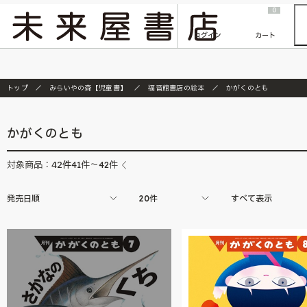
2026/7/23
『ONE PIECE magazine 021 ONE PIECEカード付き同梱版』発売延期のご案内
0
ログイン
カート
トップ
みらいやの森【児童書】
福音館書店の絵本
かがくのとも
かがくのとも
42
件
対象商品：
41件～42件
発売日順
20件
すべて表示