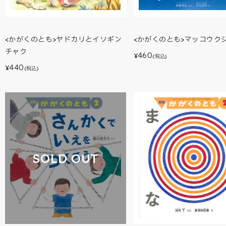
<かがくのとも>ヤドカリとイソギン
<かがくのとも>マッコウク
チャク
460
¥
(税込)
440
¥
(税込)
SOLD OUT