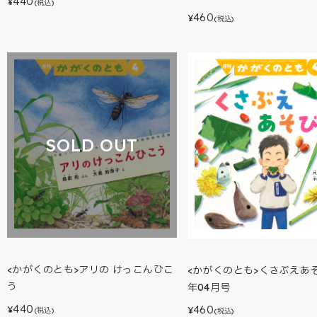
440
¥
(税込)
460
¥
(税込)
SOLD OUT
<かがくのとも>アリの けっこんひこ
<かがくのとも>くさぶえあそ
う
年04月号
440
460
¥
¥
(税込)
(税込)