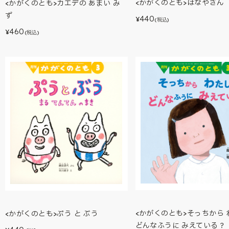
<かがくのとも>はなやさん
<かがくのとも>カエデの あまい み
ず
440
¥
(税込)
460
¥
(税込)
<かがくのとも>そっちから 
<かがくのとも>ぷう と ぶう
どんなふうに みえている？