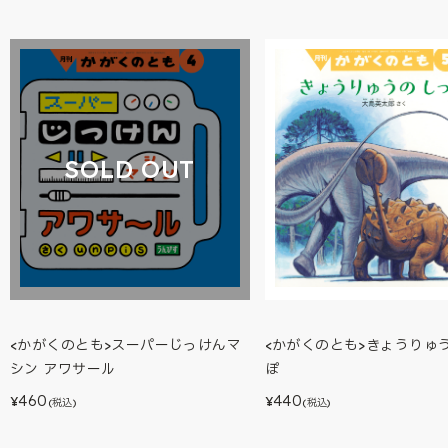
SOLD OUT
<かがくのとも>きょうりゅう
<かがくのとも>スーパーじっけんマ
ぽ
シン アワサール
440
460
¥
¥
(税込)
(税込)