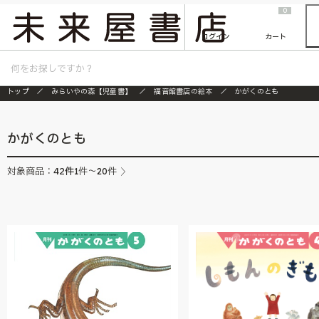
2026/7/23
『ONE PIECE magazine 021 ONE PIECEカード付き同梱版』発売延期のご案内
0
ログイン
カート
トップ
みらいやの森【児童書】
福音館書店の絵本
かがくのとも
かがくのとも
42
件
対象商品：
1件～20件