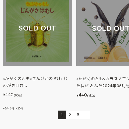
SOLD OUT
SOLD OU
<かがくのとも>きんぴかの むし じ
<かがくのとも>カラスノエ
んがさはむし
たねが とんだ2024年06月
440
440
¥
¥
(税込)
(税込)
42
件
1件～20件
1
2
3