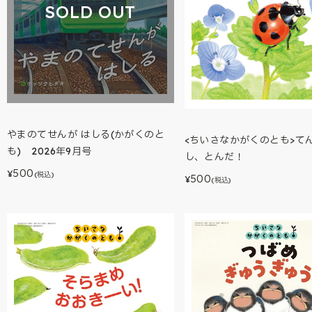
SOLD OUT
やまのてせんが はしる(かがくのと
<ちいさなかがくのとも>て
も) 2026年9月号
し、とんだ！
500
¥
(税込)
500
¥
(税込)