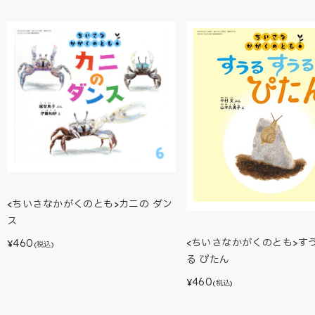
<ちいさなかがくのとも>カニの ダン
ス
<ちいさなかがくのとも>すう
460
¥
(税込)
る ぴたん
460
¥
(税込)