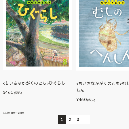
<ちいさなかがくのとも>ひぐらし
<ちいさなかがくのとも>むし
しん
460
¥
(税込)
460
¥
(税込)
44
件
1件～20件
1
2
3