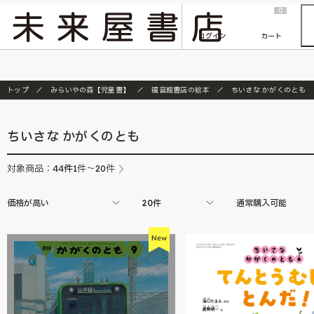
2026/7/23
『ONE PIECE magazine 021 ONE PIECEカード付き同梱版』発売延期のご案内
0
ログイン
カート
トップ
みらいやの森【児童書】
福音館書店の絵本
ちいさな かがくのとも
ちいさな かがくのとも
44
件
対象商品：
1件～20件
価格が高い
20件
通常購入可能