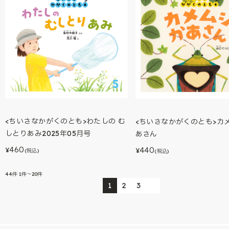
<ちいさなかがくのとも>わたしの む
<ちいさなかがくのとも>カ
しとりあみ2025年05月号
あさん
460
440
¥
¥
(税込)
(税込)
44
件
1件～20件
1
2
3