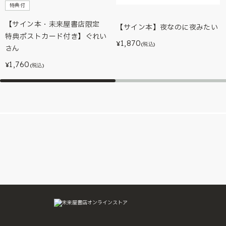
特典付
【サイン本・未来屋書店限定
【サイン本】夜なのに夜みたい
特典ポストカード付き】ぐれい
1,870
¥
(税込)
さん
1,760
¥
(税込)