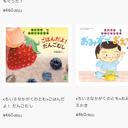
もぐった！
460
¥
(税込)
<ちいさなかがくのとも>おみ
<ちいさなかがくのとも>ごはんだ
えかき
よ！ だんごむし
460
460
¥
¥
(税込)
(税込)