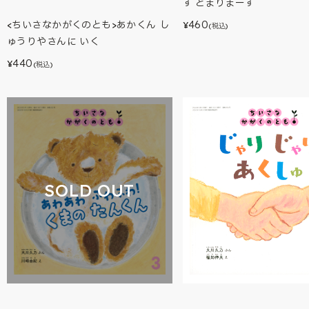
す とまりまーす
460
<ちいさなかがくのとも>あかくん し
¥
(税込)
ゅうりやさんに いく
440
¥
(税込)
SOLD OUT