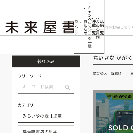
キ
ャ
ン
よ
ペ
カ
お
連
く
店
ー
テ
知
載
あ
舗
ン
ゴ
ら
一
る
一
ペ
リ
せ
覧
質
覧
ー
問
ジ
トップ
みらいやの森【児童書】
福音館書店の絵本
ちいさな かがくの
一
覧
ちいさな かが
絞り込み
並び替え：
新着順
フリーワード
カテゴリ
SOLD 