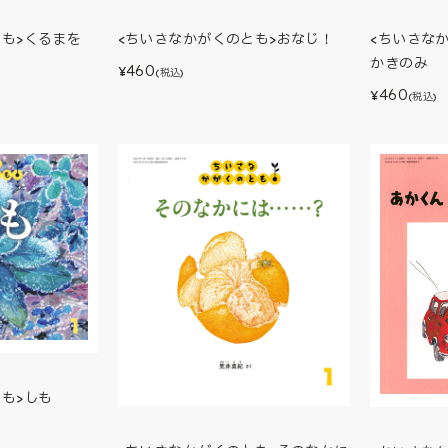
<ちいさな
とも>くるまを
<ちいさなかがくのとも>おなじ！
かきのみ
460
¥
(税込)
460
¥
(税込)
も>しも