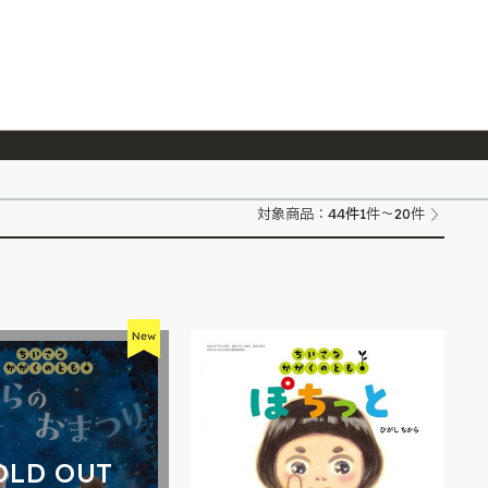
026/7/23
『ONE PIECE magazine 021 ONE PIECEカード付き同梱版』発売延期のご案内
44
件
対象商品：
1件～20件
OLD OUT