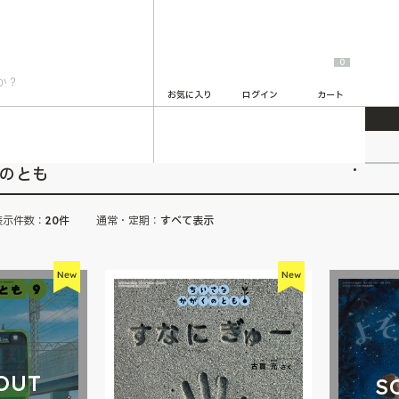
0
お気に入り
ログイン
カート
とも
2
くのとも
表示件数：
20件
通常・定期：
すべて表示
OUT
S