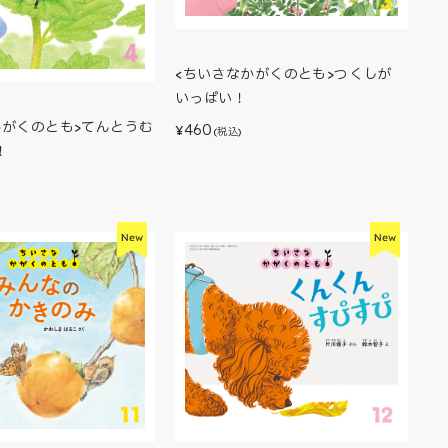
<ちいさなかがくのとも>つくしが
いっぱい！
かがくのとも>てんとうむ
460
¥
(税込)
！