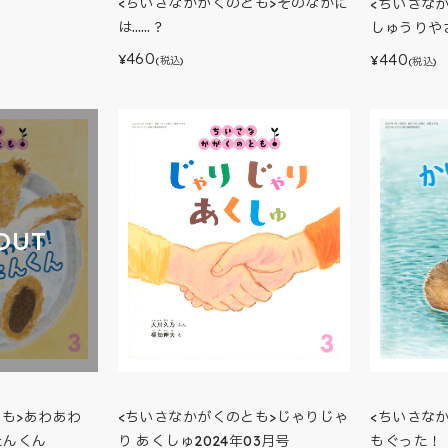
<ちいさなかがくのとも>そのなかに
<ちいさな
は……？
しゅうりや
460
440
¥
¥
(税込)
(税込)
OUT
<ちいさな
とも>あわあわ
<ちいさなかがくのとも>じゃりじゃ
もぐった！
たんくん
り あくしゅ2024年03月号