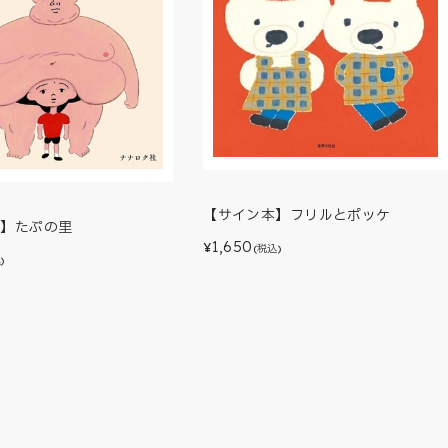
【サイン本】フリルとポッケ
本】たぷの里
1,650
¥
(税込)
)