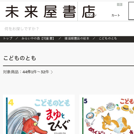
2026/7/23
『ONE PIECE magazine 021 ONE PIECEカード付き同梱版』発売延期のご案内
0
ログイン
カート
トップ
みらいやの森【児童書】
福音館書店の絵本
こどものとも
こどものとも
44
件
対象商品：
1件～32件