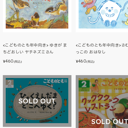
<こどものとも年中向き>さ
<こどものとも年中向き> ゆきが ま
っこの おはなし
ちどおしい ヤチネズミさん
460
460
¥
¥
(税込)
(税込)
SOLD OUT
SOLD OU