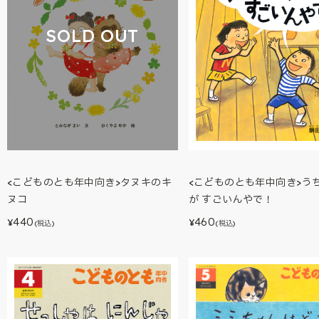
SOLD OUT
<こどものとも年中向き>タヌキのキ
<こどものとも年中向き>う
ヌコ
が すごいんやで！
440
460
¥
¥
(税込)
(税込)