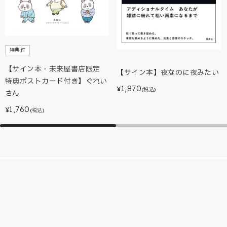
特典付
【サイン本・未来屋書店限定
【サイン本】夜なのに夜みたい
特典ポストカード付き】ぐれい
1,870
¥
(税込)
さん
1,760
¥
(税込)