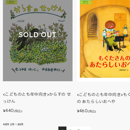
SOLD OUT
<こどものとも年中向き>からすの せ
<こどものとも年中向き>も
っけん
の あたらしいおへや
440
460
¥
¥
(税込)
(税込)
43
件
1件～20件