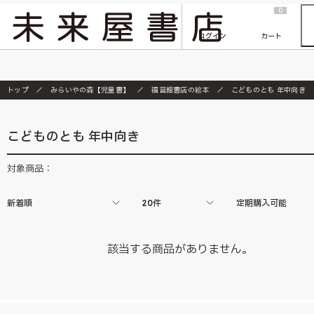
2026/7/23
『ONE PIECE magazine 021 ONE PIECEカード付き同梱版』発売延期のご案内
0
ログイン
カート
トップ
みらいやの森【児童書】
福音館書店の絵本
こどものとも 年中向き
こどものとも 年中向き
対象商品：
新着順
20件
定期購入可能
該当する商品がありません。