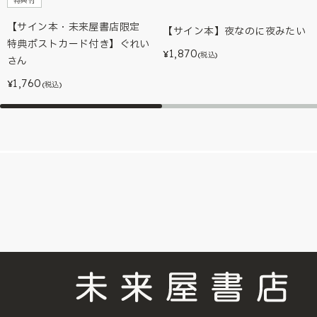
特典付
【サイン本・未来屋書店限定
【サイン本】夜なのに夜みたい
特典ポストカード付き】ぐれい
1,870
¥
(税込)
さん
1,760
¥
(税込)