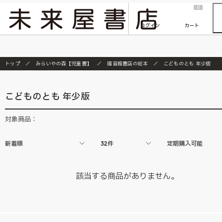
2026/7/23
『ONE PIECE magazine 021 ONE PIECEカード付き同梱版』発売延期のご案内
0
ログイン
カート
トップ
みらいやの森【児童書】
福音館書店の絵本
こどものとも 年少版
こどものとも 年少版
対象商品：
新着順
32件
定期購入可能
該当する商品がありません。