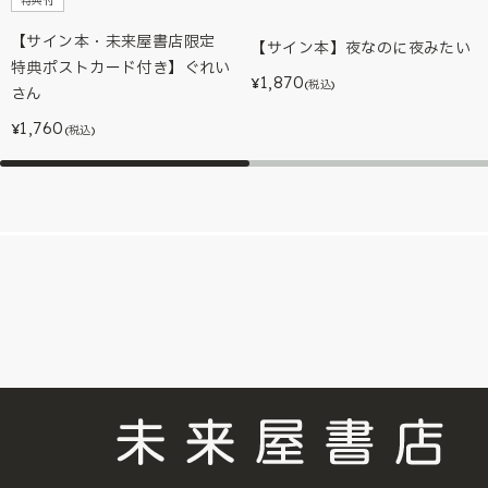
特典付
【サイン本・未来屋書店限定
【サイン本】夜なのに夜みたい
特典ポストカード付き】ぐれい
1,870
¥
(税込)
さん
1,760
¥
(税込)