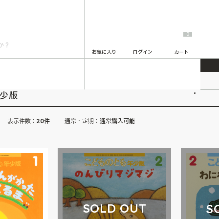
0
お気に入り
ログイン
カート
版
2
年少版
表示件数：
20件
通常・定期：
通常購入可能
SOLD OUT
S