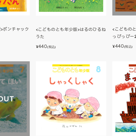
版>ポンチャック
<こどものと
<こどものとも年少版>はるのひるね
っぴっぴー2
うた
440
440
¥
¥
(税込)
(税込)
OUT