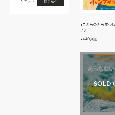
リセット
絞り込む
<こどものとも年少
さん
440
¥
(税込)
SOLD 