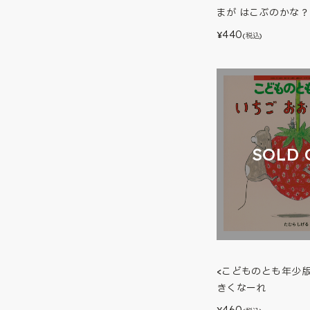
まが はこぶのかな？
440
¥
(税込)
SOLD 
<こどものとも年少版
きくなーれ
460