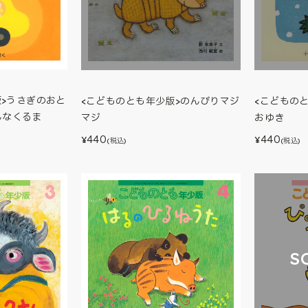
版>うさぎのおと
<こどものとも年少版>のんびりマジ
<こどもの
んなくるま
マジ
おゆき
440
440
¥
¥
(税込)
(税込)
S