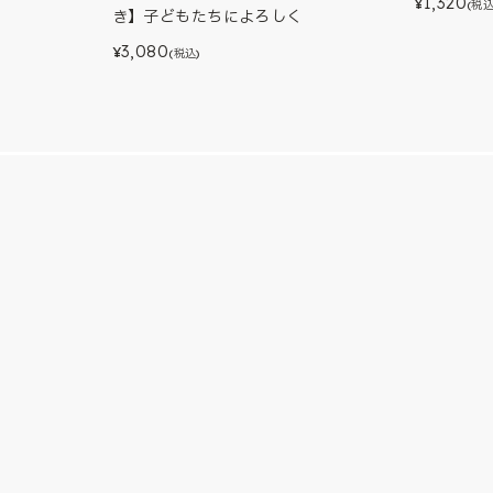
1,320
¥
(税込
き】子どもたちによろしく
3,080
¥
(税込)
会社概要
特定商
ouTube
よくある質問
利用規
お問い合わせ
プライ