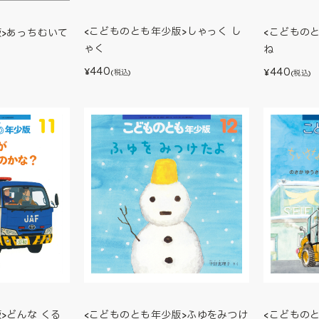
<こどものとも年少版>しゃっく し
<こどもの
版>あっちむいて
ゃく
ね
440
440
¥
¥
(税込)
(税込)
>どんな くる
<こどもの
<こどものとも年少版>ふゆをみつけ