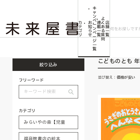
キ
ャ
ン
よ
ペ
カ
お
連
く
店
ー
テ
知
載
あ
舗
ン
ゴ
ら
一
る
一
ペ
リ
せ
覧
質
覧
ー
問
ジ
トップ
みらいやの森【児童書】
福音館書店の絵本
こどものとも 年少
一
覧
こどものとも 
絞り込み
並び替え：
価格が安い
フリーワード
カテゴリ