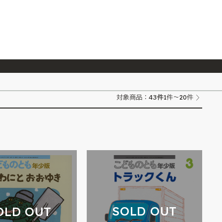
026/7/23
『ONE PIECE magazine 021 ONE PIECEカード付き同梱版』発売延期のご案内
43
件
対象商品：
1件～20件
SOLD OUT
OLD OUT