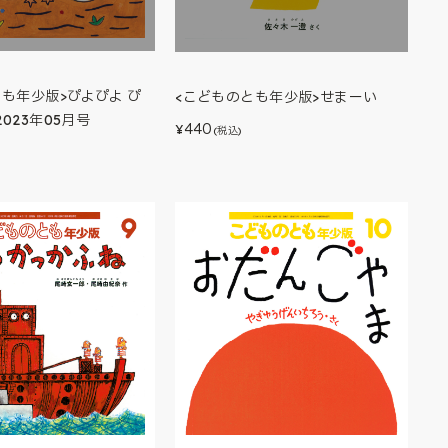
も年少版>ぴよぴよ ぴ
<こどものとも年少版>せまーい
023年05月号
440
¥
(税込)