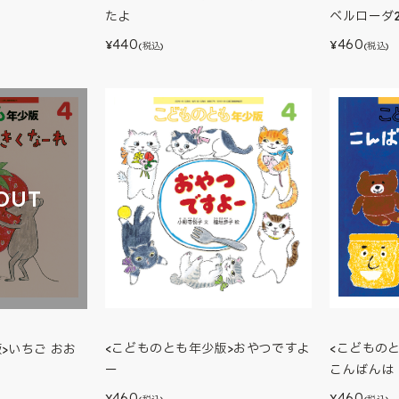
ベルローダ2
たよ
460
440
¥
¥
(税込)
(税込)
OUT
<こどものとも年少版>おやつですよ
<こどもの
>いちご おお
ー
こんばんは
460
460
¥
¥