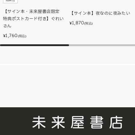
特典付
【サイン本・未来屋書店限定
【サイン本】夜なのに夜みたい
特典ポストカード付き】ぐれい
1,870
¥
(税込)
さん
1,760
¥
(税込)