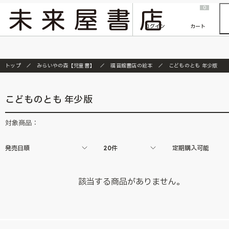
2026/7/23
『ONE PIECE magazine 021 ONE PIECEカード付き同梱版』発売延期のご案内
0
ログイン
カート
トップ
みらいやの森【児童書】
福音館書店の絵本
こどものとも 年少版
こどものとも 年少版
対象商品：
発売日順
20件
定期購入可能
該当する商品がありません。