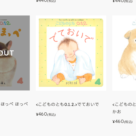
440
440
¥
¥
(税込)
(税込)
OUT
.>ほっぺ ほっぺ
<こどものとも
<こどものとも0.1.2.>でておいで
かお
460
¥
(税込)
460
¥
(税込)