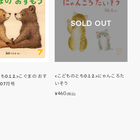
SOLD OUT
<こどものとも0.1.2.>にゃんころた
0.1.2.>こぐまの おす
いそう
年07月号
460
¥
(税込)