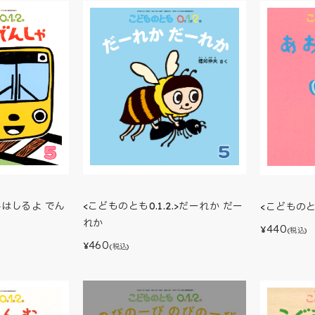
<こどものとも0.1.2.>だーれか だー
.>はしるよ でん
<こどものと
れか
440
¥
(税込)
460
¥
(税込)