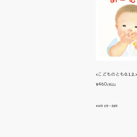
<こどものとも0.1.2
460
¥
(税込)
44
件
1件～32件