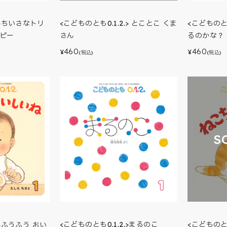
.>ちいさなトリ
<こどものとも0.1.2.> とことこ くま
<こどものとも
ツピー
さん
るのかな？
460
460
¥
¥
(税込)
(税込)
S
<こどものとも0.1.2.>まるのこ
<こどものとも
.>ふうふう おい