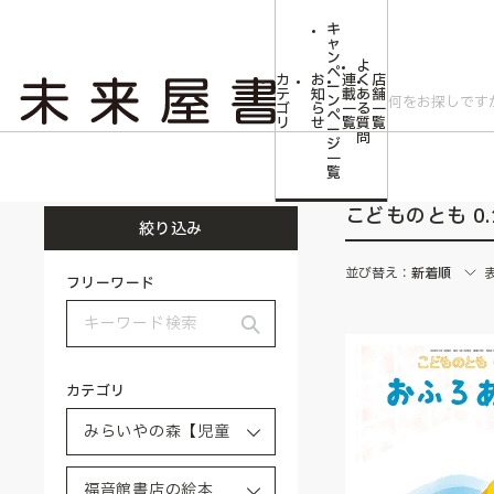
キ
ャ
ン
よ
ペ
カ
お
連
く
店
ー
テ
知
載
あ
舗
ン
ゴ
ら
一
る
一
ペ
リ
せ
覧
質
覧
ー
問
ジ
トップ
みらいやの森【児童書】
福音館書店の絵本
こどものとも 0.1.2
一
覧
こどものとも 0.1
絞り込み
並び替え：
新着順
フリーワード
カテゴリ