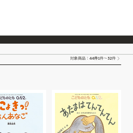
026/7/23
『ONE PIECE magazine 021 ONE PIECEカード付き同梱版』発売延期のご案内
44
件
対象商品：
1件～32件