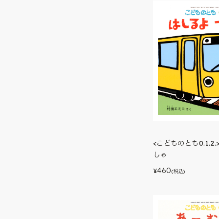
<こどものとも0.1.2
しゃ
460
¥
(税込)