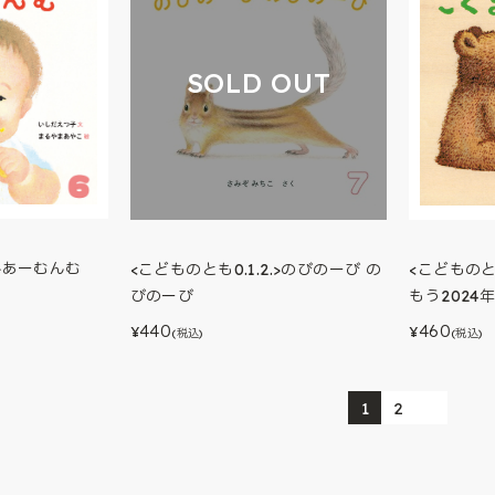
SOLD OUT
.>あーむんむ
<こどものとも0.1.2.>のびのーび の
<こどものとも
びのーび
もう2024
440
460
¥
¥
(税込)
(税込)
1
2