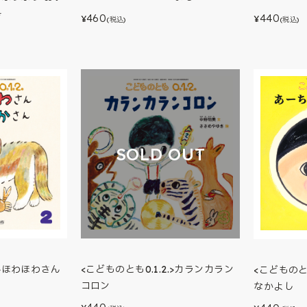
号
460
440
¥
¥
(税込)
(税込)
SOLD OUT
.>ほわほわさん
<こどものとも0.1.2.>カランカラン
<こどものと
コロン
なかよし