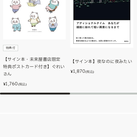
特典付
【サイン本・未来屋書店限定
【サイン本】夜なのに夜みたい
特典ポストカード付き】ぐれい
1,870
¥
(税込)
さん
1,760
¥
(税込)