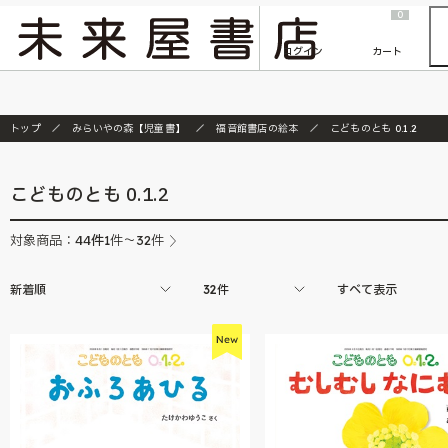
2026/7/23
『ONE PIECE magazine 021 ONE PIECEカード付き同梱版』発売延期のご案内
0
ログイン
カート
トップ
みらいやの森【児童書】
福音館書店の絵本
こどものとも 0.1.2
こどものとも 0.1.2
44
件
対象商品：
1件～32件
新着順
32件
すべて表示