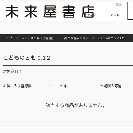
2026/7/23
『ONE PIECE magazine 021 ONE PIECEカード付き同梱版』発売延期のご案内
0
ログイン
カート
トップ
みらいやの森【児童書】
福音館書店の絵本
こどものとも 0.1.2
こどものとも 0.1.2
対象商品：
お気に入り登録数
20件
定期購入可能
該当する商品がありません。