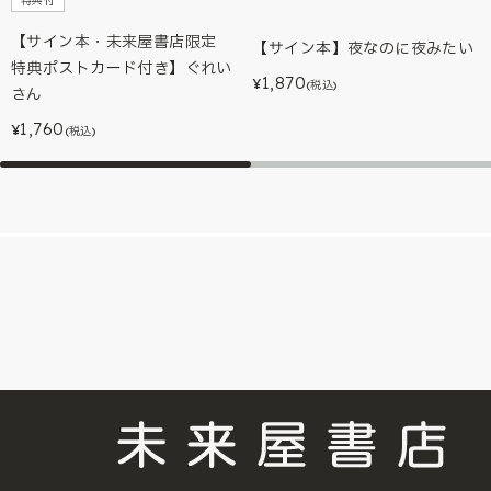
特典付
【サイン本・未来屋書店限定
【サイン本】夜なのに夜みたい
特典ポストカード付き】ぐれい
1,870
¥
(税込)
さん
1,760
¥
(税込)