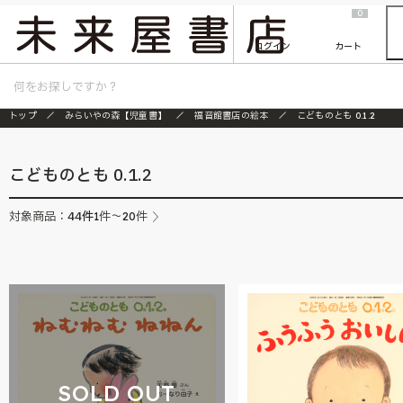
2026/7/23
『ONE PIECE magazine 021 ONE PIECEカード付き同梱版』発売延期のご案内
0
ログイン
カート
トップ
みらいやの森【児童書】
福音館書店の絵本
こどものとも 0.1.2
こどものとも 0.1.2
44
件
対象商品：
1件～20件
SOLD OUT