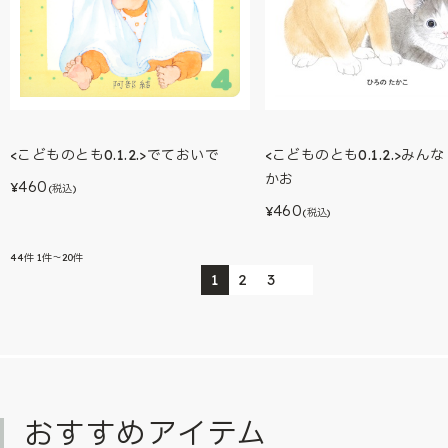
<こどものとも0.1.2.>みん
<こどものとも0.1.2.>でておいで
かお
460
¥
(税込)
460
¥
(税込)
44
件
1件～20件
1
2
3
おすすめアイテム