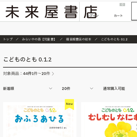
2026/7/23
『ONE PIECE magazine 021 ONE PIECEカード付き同梱版』発売延期のご案内
0
ログイン
カート
トップ
みらいやの森【児童書】
福音館書店の絵本
こどものとも 0.1.2
こどものとも 0.1.2
44
件
対象商品：
1件～20件
新着順
20件
通常購入可能