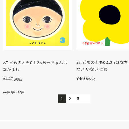
<こどものとも0.1.2.>はな
<こどものとも0.1.2.>あーちゃんは
ない いない ばあ
なかよし
460
440
¥
¥
(税込)
(税込)
44
件
1件～20件
1
2
3