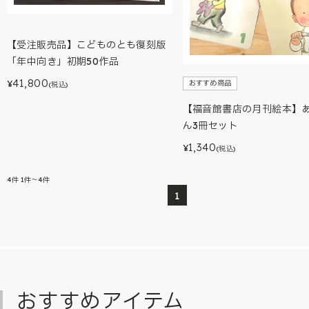
【受注販売品】こどものとも復刻版
「年中向き」初期50作品
41,800
おすすめ商品
¥
(税込)
【福音館書店の月刊絵本】
ん3冊セット
1,340
¥
(税込)
4
件
1件～4件
1
おすすめアイテム