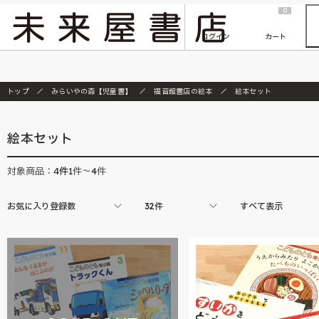
2026/7/23
『ONE PIECE magazine 021 ONE PIECEカード付き同梱版』発売延期のご案内
0
ログイン
カート
トップ
みらいやの森【児童書】
福音館書店の絵本
絵本セット
絵本セット
4
件
対象商品：
1件～4件
お気に入り登録数
32件
すべて表示