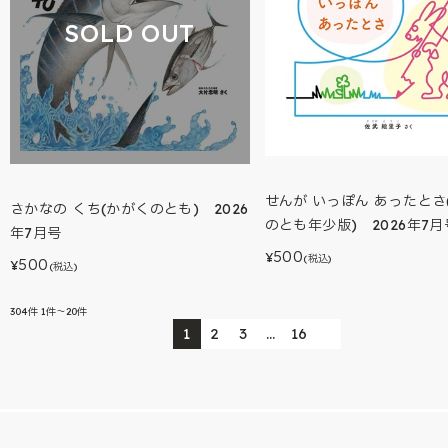
SOLD OUT
せんが いっぽん あったとさ
さかなの くち(かがくのとも) 2026
のとも年少版) 2026年7月
年7月号
500
¥
(税込)
500
¥
(税込)
304
件
1件～20件
1
2
3
…
16