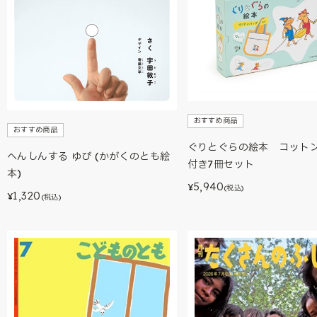
おすすめ商品
おすすめ商品
ぐりとぐらの絵本 コット
へんしんする ゆび (かがくのとも絵
付き7冊セット
本)
5,940
¥
(税込)
1,320
¥
(税込)