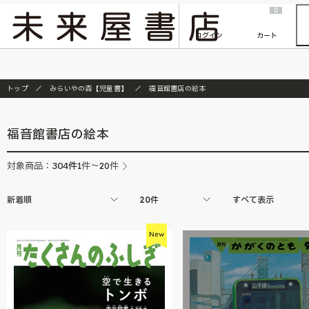
2026/7/23
『ONE PIECE magazine 021 ONE PIECEカード付き同梱版』発売延期のご案内
0
ログイン
カート
トップ
みらいやの森【児童書】
福音館書店の絵本
福音館書店の絵本
304
件
対象商品：
1件～20件
新着順
20件
すべて表示