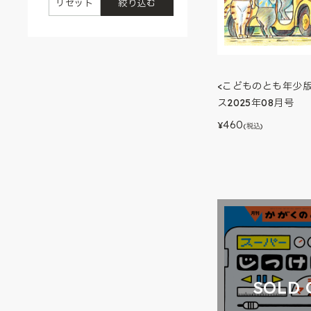
リセット
絞り込む
<こどものとも年少
ス2025年08月号
460
¥
(税込)
SOLD 