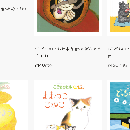
向き>あめのひの
<こどものとも年中向き>かぼちゃで
<こどもの
ゴロゴロ
ま
440
460
¥
¥
(税込)
(税込)