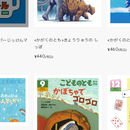
<かがくの
<かがくのとも>きょうりゅうの し
ーパーじっけんマ
っぽ
460
¥
(税込)
440
¥
(税込)