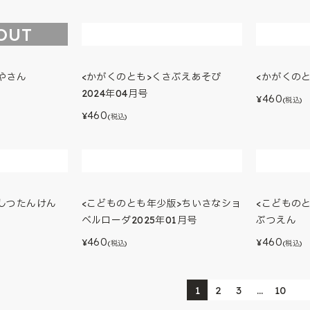
OUT
やさん
<かがくのとも>くさぶえあそび
<かがくの
2024年04月号
460
¥
(税込)
460
¥
(税込)
んしつたんけん
<こどものとも年少版>ちいさなショ
<こどもの
ベルローダ2025年01月号
ぶつえん
460
460
¥
¥
(税込)
(税込)
1
2
3
…
10