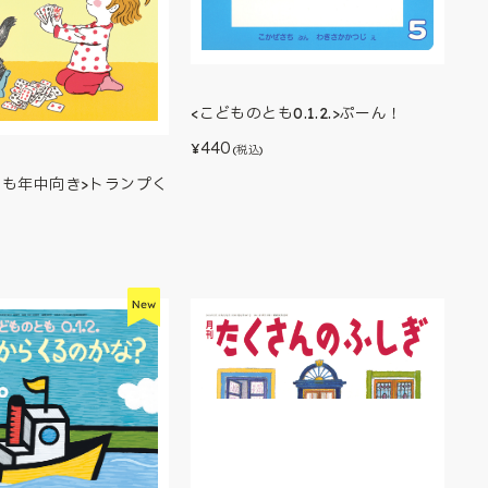
<こどものとも0.1.2.>ぷーん！
440
¥
(税込)
とも年中向き>トランプく