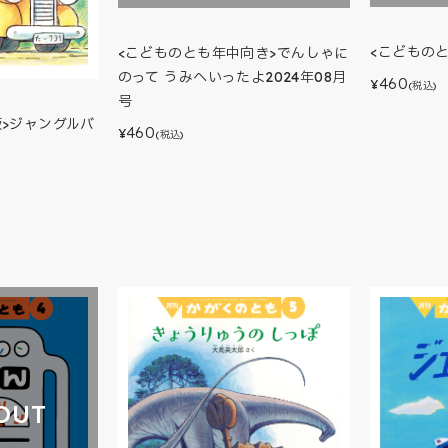
<こどもの
<こどものとも年中向き>でんしゃに
のって うみへいったよ2024年08月
460
¥
(税込)
号
版>ジャングルバ
460
¥
(税込)
OUT