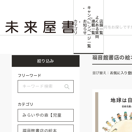
キ
ャ
ン
よ
ペ
カ
お
連
く
店
ー
テ
知
載
あ
舗
ン
ゴ
ら
一
る
一
ペ
リ
せ
覧
質
覧
ー
問
ジ
トップ
みらいやの森【児童書】
福音館書店の絵本
一
覧
福音館書店の絵
絞り込み
並び替え：
お気に入り登
フリーワード
カテゴリ