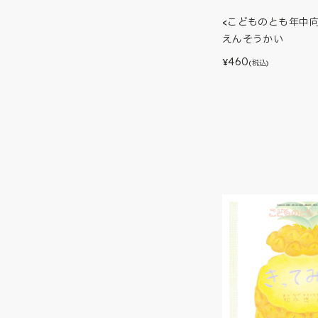
<こどものとも年中
えんそうかい
460
¥
(税込)