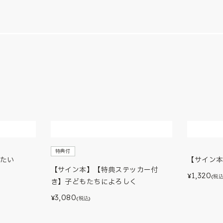
特典付
たい
【サイン
【サイン本】【特典ステッカー付
1,320
¥
(税込
き】子どもたちによろしく
3,080
¥
(税込)