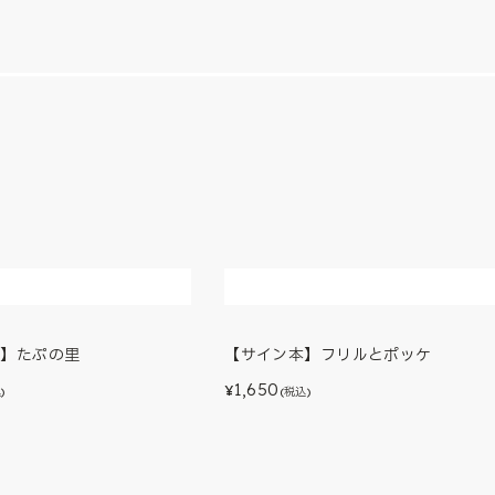
本】たぷの里
【サイン本】フリルとポッケ
1,650
¥
)
(税込)