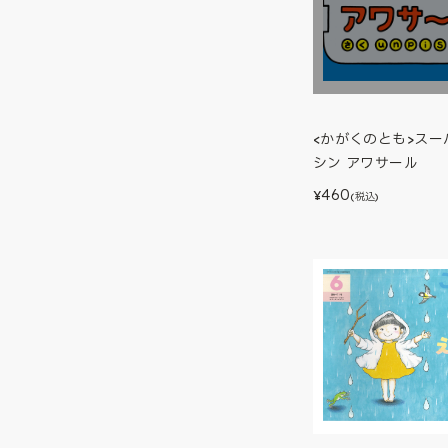
<かがくのとも>ス
シン アワサール
460
¥
(税込)