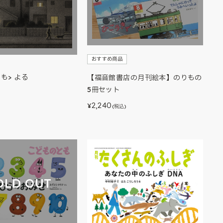
おすすめ商品
も> よる
【福音館書店の月刊絵本】のりもの
5冊セット
2,240
¥
(税込)
OLD OUT