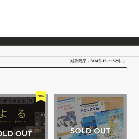
026/7/23
『ONE PIECE magazine 021 ONE PIECEカード付き同梱版』発売延期のご案内
304
件
対象商品：
1件～32件
SOLD OUT
OLD OUT