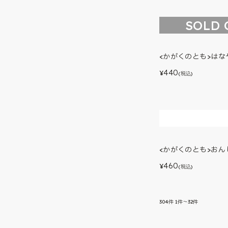
SOLD 
<かがくのとも>はな
440
¥
(税込)
<かがくのとも>お
460
¥
(税込)
304
件
1件～32件