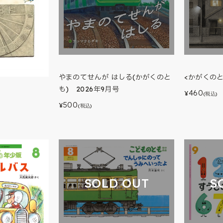
<かがくのと
やまのてせんが はしる(かがくのと
も) 2026年9月号
460
¥
(税込)
500
¥
(税込)
S
SOLD OUT