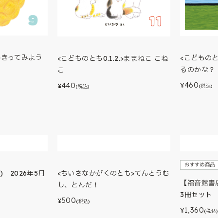
.>きってみよう
<こどものとも
<こどものとも0.1.2.>ままねこ こね
るのかな？
こ
460
440
¥
¥
(税込)
(税込)
おすすめ商品
 2026年5月
<ちいさなかがくのとも>てんとうむ
【福音館書
し、とんだ！
3冊セット
500
¥
(税込)
1,360
¥
(税込)