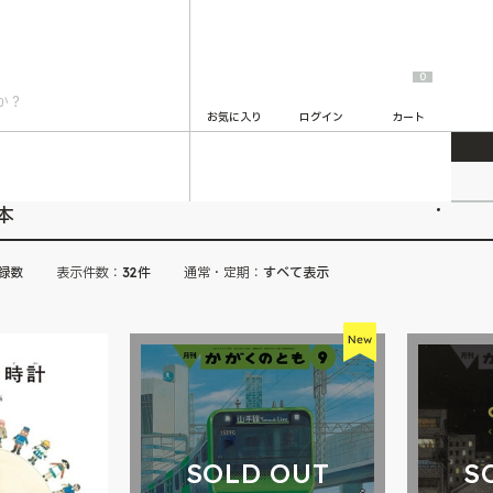
0
お気に入り
ログイン
カート
2
本
録数
表示件数：
32件
通常・定期：
すべて表示
S
SOLD OUT