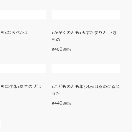
とも>ならべかえ
<かがくのとも>みずたまりと いき
もの
460
¥
(税込)
とも年少版>あさの どう
<こどものとも年少版>はるのひるね
うた
440
¥
(税込)