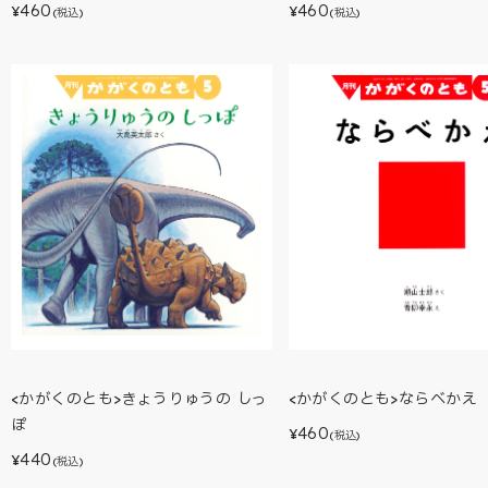
460
460
¥
¥
(税込)
(税込)
<かがくのとも>きょうりゅうの しっ
<かがくのとも>ならべかえ
ぽ
460
¥
(税込)
440
¥
(税込)