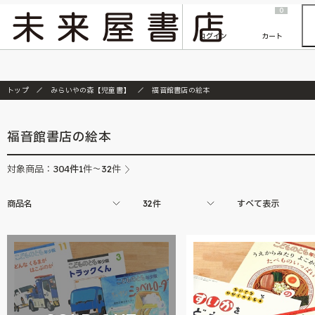
2026/7/23
『ONE PIECE magazine 021 ONE PIECEカード付き同梱版』発売延期のご案内
0
ログイン
カート
トップ
みらいやの森【児童書】
福音館書店の絵本
福音館書店の絵本
304
件
対象商品：
1件～32件
商品名
32件
すべて表示