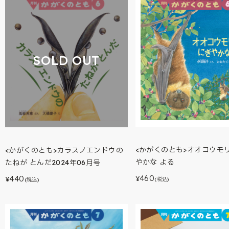
SOLD OUT
<かがくのとも>オオコウモリ
<かがくのとも>カラスノエンドウの
やかな よる
たねが とんだ2024年06月号
460
440
¥
¥
(税込)
(税込)