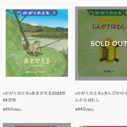
SOLD OU
<かがくのとも>きんぴかの 
<かがくのとも>あまがえる2025年
んがさはむし
05月号
440
460
¥
¥
(税込)
(税込)