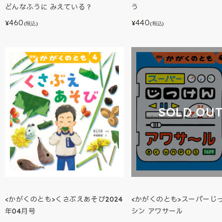
どんなふうに みえている？
う
460
440
¥
¥
(税込)
(税込)
SOLD OU
<かがくのとも>スーパーじ
<かがくのとも>くさぶえあそび2024
シン アワサール
年04月号