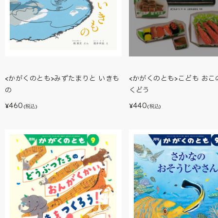
<かがくのとも>こども おこ
<かがくのとも>みずたまりと いきも
くどう
の
440
460
¥
¥
(税込)
(税込)