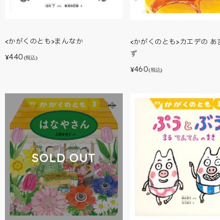
<かがくのとも>まんなか
<かがくのとも>カエデの あ
ず
440
¥
(税込)
460
¥
(税込)
SOLD OUT