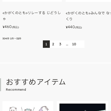
<かがくのとも>リレーする じどうし
<かがくのとも>みんなで な
ゃ
くり
460
440
¥
¥
(税込)
(税込)
304
件
1件～32件
1
2
3
…
10
おすすめアイテム
Recommend