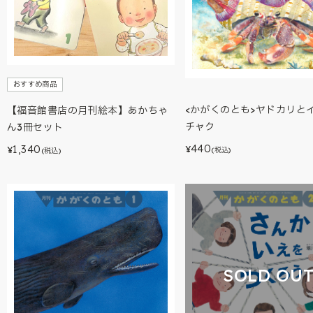
おすすめ商品
<かがくのとも>ヤドカリと
【福音館書店の月刊絵本】あかちゃ
チャク
ん3冊セット
440
1,340
¥
¥
(税込)
(税込)
SOLD OU