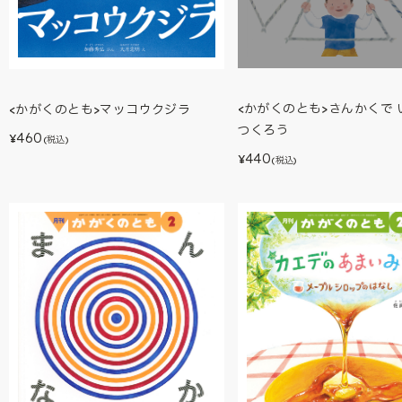
<かがくのとも>さんかくで 
<かがくのとも>マッコウクジラ
つくろう
460
¥
(税込)
440
¥
(税込)