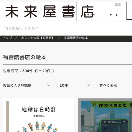
2026/7/23
『ONE PIECE magazine 021 ONE PIECEカード付き同梱版』発売延期のご案内
0
ログイン
カート
トップ
みらいやの森【児童書】
福音館書店の絵本
福音館書店の絵本
304
件
対象商品：
1件～20件
お気に入り登録数
20件
すべて表示