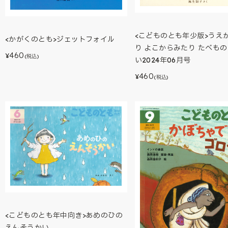
<こどものとも年少版>うえ
<かがくのとも>ジェットフォイル
り よこからみたり たべも
460
¥
(税込)
い2024年06月号
460
¥
(税込)
<こどものとも年中向き>あめのひの
えんそうかい