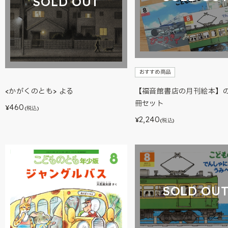
SOLD OUT
おすすめ商品
<かがくのとも> よる
【福音館書店の月刊絵本】の
冊セット
460
¥
(税込)
2,240
¥
(税込)
SOLD OU