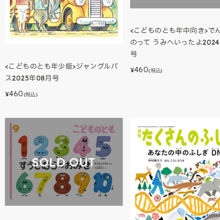
<こどものとも年中向き>で
のって うみへいったよ2024
号
<こどものとも年少版>ジャングルバ
460
¥
(税込)
ス2025年08月号
460
¥
(税込)
SOLD OUT