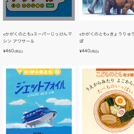
<かがくのとも>きょうりゅう
<かがくのとも>スーパーじっけんマ
ぽ
シン アワサール
440
460
¥
¥
(税込)
(税込)