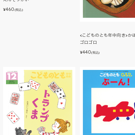
460
¥
(税込)
<こどものとも年中向き>か
ゴロゴロ
440
¥
(税込)