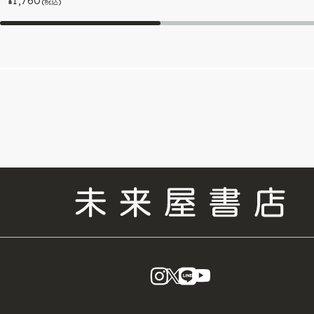
1,760
¥
(税込)
instagram
X
LINE
YouTube