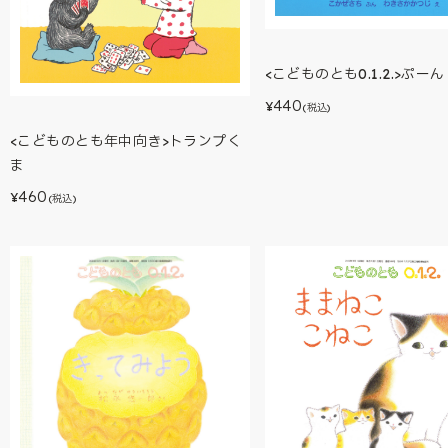
<こどものとも0.1.2.>ぷー
440
¥
(税込)
<こどものとも年中向き>トランプく
ま
460
¥
(税込)