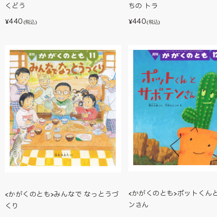
ちの トラ
くどう
440
440
¥
¥
(税込)
(税込)
<かがくのとも>ポットくん
<かがくのとも>みんなで なっとうづ
ンさん
くり