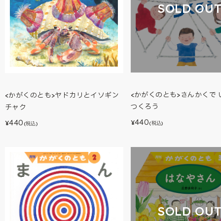
SOLD OU
<かがくのとも>さんかくで 
<かがくのとも>ヤドカリとイソギン
つくろう
チャク
440
440
¥
¥
(税込)
(税込)
SOLD OU