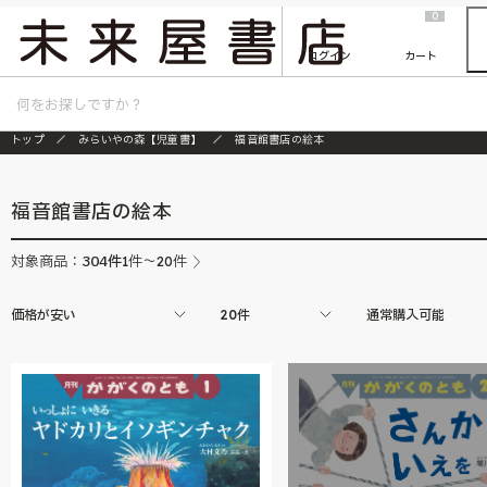
2026/7/23
『ONE PIECE magazine 021 ONE PIECEカード付き同梱版』発売延期のご案内
0
ログイン
カート
トップ
みらいやの森【児童書】
福音館書店の絵本
福音館書店の絵本
304
件
対象商品：
1件～20件
価格が安い
20件
通常購入可能