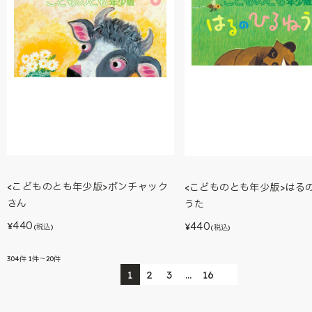
<こどものとも年少版>ポンチャック
<こどものとも年少版>はる
さん
うた
440
440
¥
¥
(税込)
(税込)
304
件
1件～20件
1
2
3
…
16