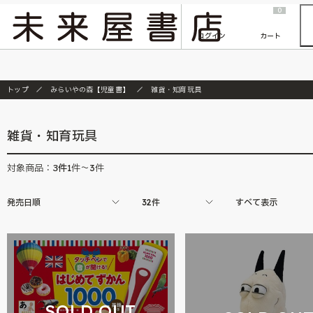
2026/7/23
『ONE PIECE magazine 021 ONE PIECEカード付き同梱版』発売延期のご案内
0
ログイン
カート
トップ
みらいやの森【児童書】
雑貨・知育玩具
雑貨・知育玩具
3
件
対象商品：
1件～3件
発売日順
32件
すべて表示
SOLD OUT