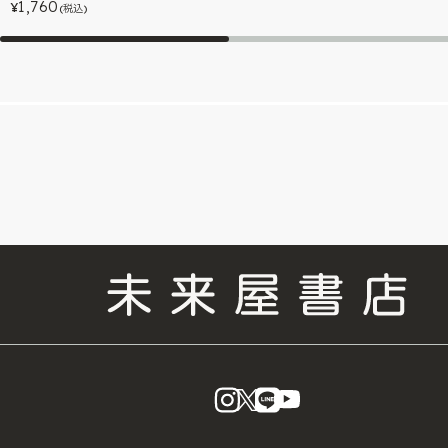
1,760
¥
(税込)
instagram
X
LINE
YouTube