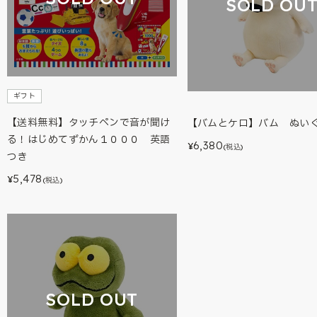
SOLD OU
ギフト
【送料無料】タッチペンで音が聞け
【バムとケロ】バム ぬいぐ
る！はじめてずかん１０００ 英語
6,380
¥
(税込)
つき
5,478
¥
(税込)
SOLD OUT