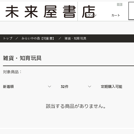
2026/7/23
『ONE PIECE magazine 021 ONE PIECEカード付き同梱版』発売延期のご案内
0
ログイン
カート
トップ
みらいやの森【児童書】
雑貨・知育玩具
雑貨・知育玩具
対象商品：
新着順
32件
定期購入可能
該当する商品がありません。