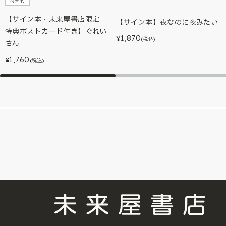
特典付
【サイン本・未来屋書店限定
【サイン本】夜なのに夜みたい
特典ポストカード付き】ぐれい
1,870
¥
(税込)
さん
1,760
¥
(税込)