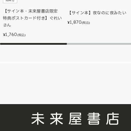
特典付
【サイン本・未来屋書店限定
【サイン本】夜なのに夜みたい
特典ポストカード付き】ぐれい
1,870
¥
(税込)
さん
1,760
¥
(税込)