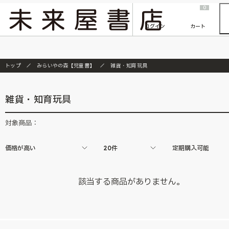
2026/7/23
『ONE PIECE magazine 021 ONE PIECEカード付き同梱版』発売延期のご案内
0
ログイン
カート
トップ
みらいやの森【児童書】
雑貨・知育玩具
雑貨・知育玩具
対象商品：
価格が高い
20件
定期購入可能
該当する商品がありません。