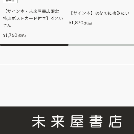
特典付
【サイン本・未来屋書店限定
【サイン本】夜なのに夜みたい
特典ポストカード付き】ぐれい
1,870
¥
(税込)
さん
1,760
¥
(税込)