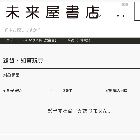
2026/7/23
『ONE PIECE magazine 021 ONE PIECEカード付き同梱版』発売延期のご案内
0
ログイン
カート
トップ
みらいやの森【児童書】
雑貨・知育玩具
雑貨・知育玩具
対象商品：
価格が安い
20件
定期購入可能
該当する商品がありません。