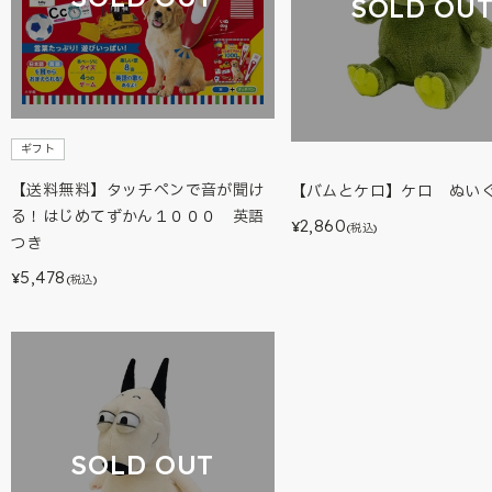
SOLD OU
ギフト
【送料無料】タッチペンで音が聞け
【バムとケロ】ケロ ぬいぐ
る！はじめてずかん１０００ 英語
2,860
¥
(税込)
つき
5,478
¥
(税込)
SOLD OUT