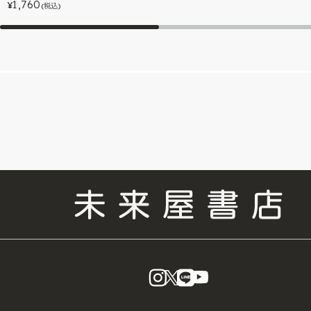
1,760
¥
(税込)
instagram
X
LINE
YouTube