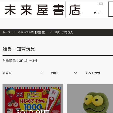
2026/7/23
『ONE PIECE magazine 021 ONE PIECEカード付き同梱版』発売延期のご案内
0
ログイン
カート
トップ
みらいやの森【児童書】
雑貨・知育玩具
雑貨・知育玩具
3
件
対象商品：
1件～3件
新着順
20件
すべて表示
SOLD OUT