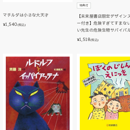
特典付
マチルダは小さな大天才
【未来屋書店限定デザイン
ー付き】危険すぎてすまない
1,540
¥
(税込)
い先生の危険生物サバイバ
1,518
¥
(税込)