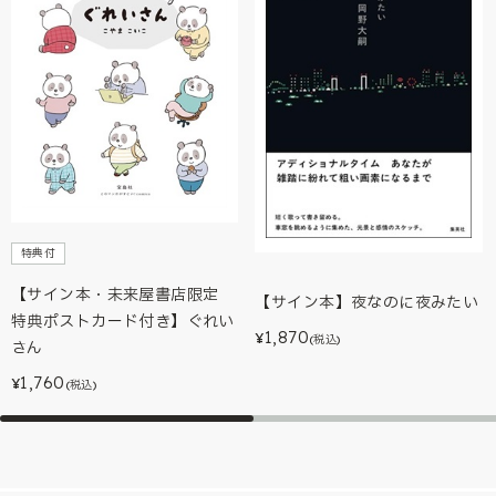
特典付
【サイン本・未来屋書店限定
【サイン本】夜なのに夜みたい
特典ポストカード付き】ぐれい
1,870
¥
(税込)
さん
1,760
¥
(税込)