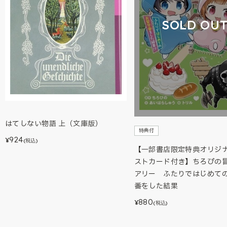
SOLD OU
はてしない物語 上（文庫版）
特典付
924
¥
(税込)
【一部書店限定特典オリジ
ストカード付き】ちろぴの
アリー ふたりではじめて
番をした結果
880
¥
(税込)