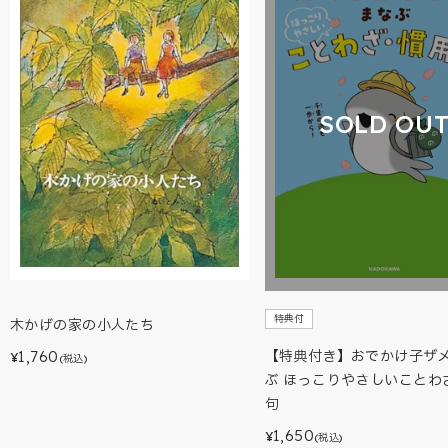
SOLD OU
特典付
木かげの家の小人たち
1,760
【特典付き】おでかけ子ザ
¥
(税込)
ぶ ほっこりやさしいことわ
句
1,650
¥
(税込)