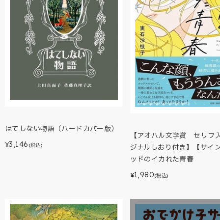
はてしない物語（ハードカバー版）
【アオハル文学賞 セリフ
3,146
¥
(税込)
ジナルしおり付き】【サイ
ッドのイカれた青春
1,980
¥
(税込)