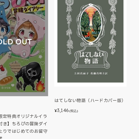
OLD OUT
はてしない物語（ハードカバー版）
3,146
¥
(税込)
限定特典オリジナルイラ
付き】ちろぴの冒険ダイ
たりではじめてのお留守
果