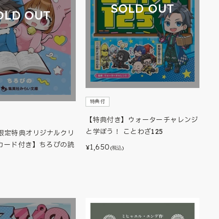
SOLD OUT
OLD OUT
特典付
【特典付き】ウォーターチャレンジ
と学ぼう！ ことわざ125
限定特典オリジナルクリ
カード付き】ちろぴの読
1,650
¥
(税込)