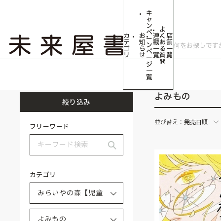
キ
ャ
ン
よ
ペ
カ
お
連
く
店
ー
テ
知
載
あ
舗
ン
ゴ
ら
一
る
一
ペ
リ
せ
覧
質
覧
ー
問
ジ
トップ
みらいやの森【児童書】
よみもの
一
覧
よみもの
絞り込み
並び替え：
発売日順
フリーワード
カテゴリ