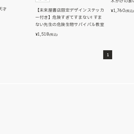
木かげの家
天才
1,760
【未来屋書店限定デザインステッカ
¥
(税込)
ー付き】危険すぎてすまない! すま
ない先生の危険生物サバイバル教室
1,518
¥
(税込)
1