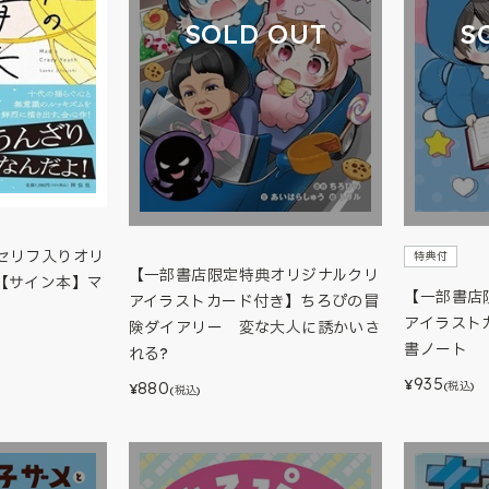
SOLD OUT
S
セリフ入りオリ
特典付
【一部書店限定特典オリジナルクリ
【サイン本】マ
【一部書店
アイラストカード付き】ちろぴの冒
アイラスト
険ダイアリー 変な大人に誘かいさ
書ノート
れる?
935
¥
880
(税込)
¥
(税込)