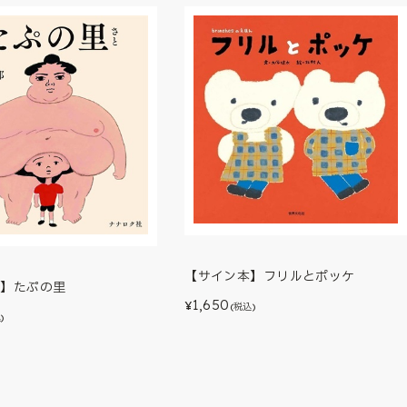
【サイン本】フリルとポッケ
本】たぷの里
1,650
¥
(税込)
)