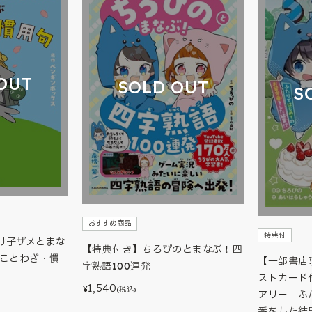
OUT
SOLD OUT
S
おすすめ商品
特典付
け子ザメとまな
【特典付き】ちろぴのとまなぶ！四
いことわざ・慣
【一部書店
字熟語100連発
ストカード
1,540
¥
(税込)
アリー ふ
番をした結