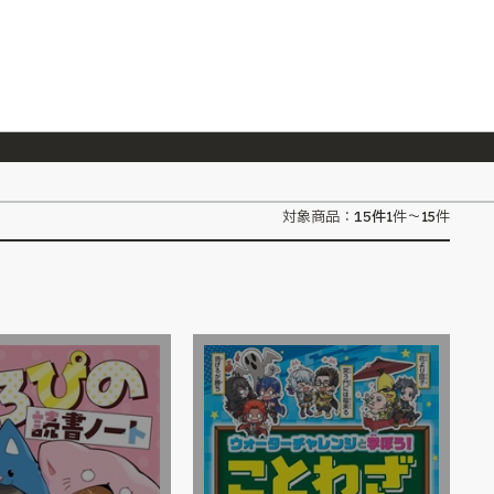
026/7/23
『ONE PIECE magazine 021 ONE PIECEカード付き同梱版』発売延期のご案内
15
件
対象商品：
1件～15件