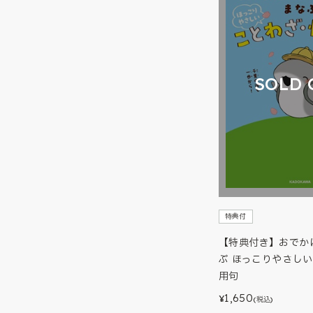
SOLD 
特典付
【特典付き】おでか
ぶ ほっこりやさし
用句
1,650
¥
(税込)