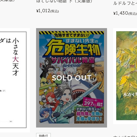
はてしない物語 下（文庫版）
ルドルフと
1,012
¥
(税込)
1,430
¥
(税込)
SOLD OUT
特典付