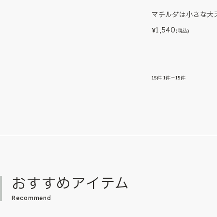
マチルダは小さな大
1,540
¥
(税込)
15
件
1件～15件
おすすめアイテム
Recommend