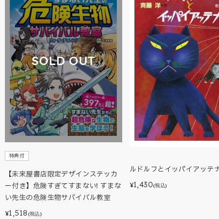
SOLD OUT
特典付
ルドルフとイッパイアッテ
【未来屋書店限定デザインステッカ
1,430
¥
ー付き】危険すぎてすまない! すまな
(税込)
い先生の危険生物サバイバル教室
1,518
¥
(税込)