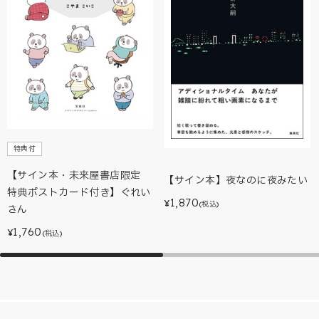
特典付
【サイン本・未来屋書店限定
【サイン本】夜なのに夜みたい
特典ポストカード付き】ぐれい
1,870
¥
(税込)
さん
1,760
¥
(税込)