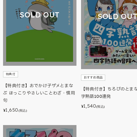
SOLD OUT
SOLD OU
特典付
おすすめ商品
【特典付き】おでかけ子ザメとまな
【特典付き】ちろぴのとま
ぶ ほっこりやさしいことわざ・慣用
字熟語100連発
句
1,540
¥
(税込)
1,650
¥
(税込)