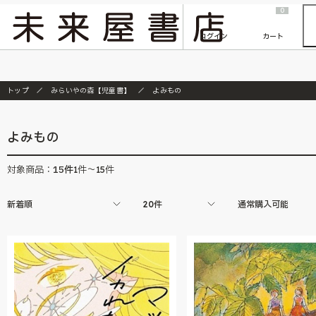
2026/7/23
『ONE PIECE magazine 021 ONE PIECEカード付き同梱版』発売延期のご案内
0
ログイン
カート
トップ
みらいやの森【児童書】
よみもの
よみもの
15
件
対象商品：
1件～15件
新着順
20件
通常購入可能