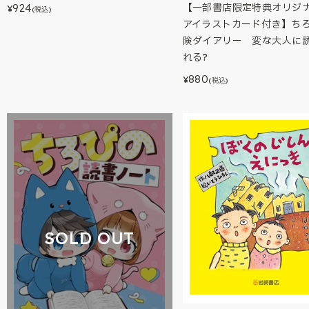
924
【一部書店限定特典オリジ
¥
(税込)
アイラストカード付き】ち
険ダイアリー 変な大人に
れる?
880
¥
(税込)
SOLD OUT