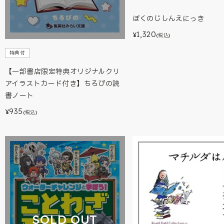
ぼくのじしんえにっき
1,320
¥
(税込)
特典付
【一部書店限定特典オリジナルクリ
アイラストカード付き】ちろぴの読
書ノート
935
¥
(税込)
SOLD OUT