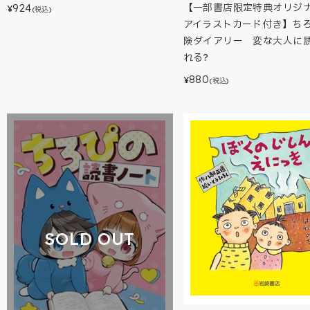
924
【一部書店限定特典オリジ
¥
(税込)
アイラストカード付き】ち
険ダイアリー 変な大人に
れる?
880
¥
(税込)
SOLD OUT