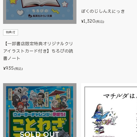
ぼくのじしんえにっき
1,320
¥
(税込)
特典付
【一部書店限定特典オリジナルクリ
アイラストカード付き】ちろぴの読
書ノート
935
¥
(税込)
SOLD OUT