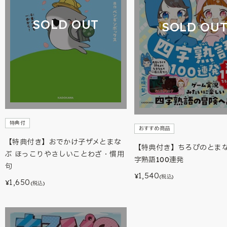
SOLD OUT
SOLD OU
特典付
おすすめ商品
【特典付き】おでかけ子ザメとまな
【特典付き】ちろぴのとま
ぶ ほっこりやさしいことわざ・慣用
字熟語100連発
句
1,540
¥
(税込)
1,650
¥
(税込)