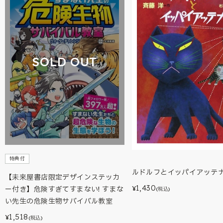
SOLD OUT
特典付
ルドルフとイッパイアッテ
【未来屋書店限定デザインステッカ
1,430
¥
ー付き】危険すぎてすまない! すまな
(税込)
い先生の危険生物サバイバル教室
1,518
¥
(税込)