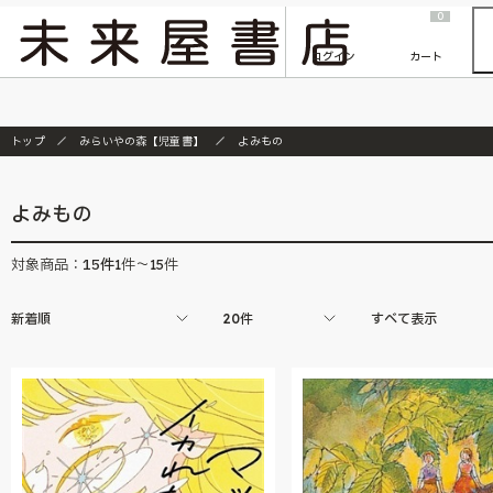
2026/7/23
『ONE PIECE magazine 021 ONE PIECEカード付き同梱版』発売延期のご案内
0
ログイン
カート
トップ
みらいやの森【児童書】
よみもの
よみもの
15
件
対象商品：
1件～15件
新着順
20件
すべて表示