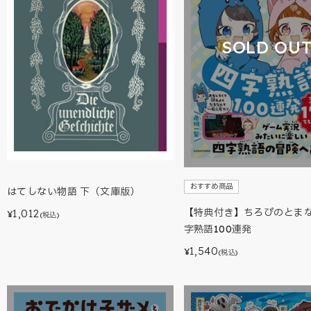
SOLD OU
おすすめ商品
はてしない物語 下（文庫版）
【特典付き】ちろぴのとま
1,012
¥
(税込)
字熟語100連発
1,540
¥
(税込)