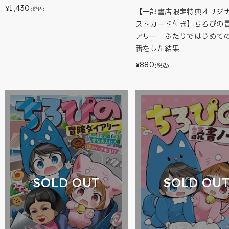
1,430
¥
(税込)
【一部書店限定特典オリジ
ストカード付き】ちろぴの
アリー ふたりではじめて
番をした結果
880
¥
(税込)
SOLD OUT
SOLD OU