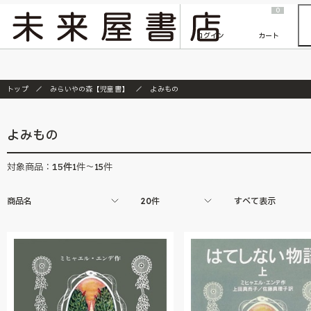
2026/7/23
『ONE PIECE magazine 021 ONE PIECEカード付き同梱版』発売延期のご案内
0
ログイン
カート
トップ
みらいやの森【児童書】
よみもの
よみもの
15
件
対象商品：
1件～15件
商品名
20件
すべて表示