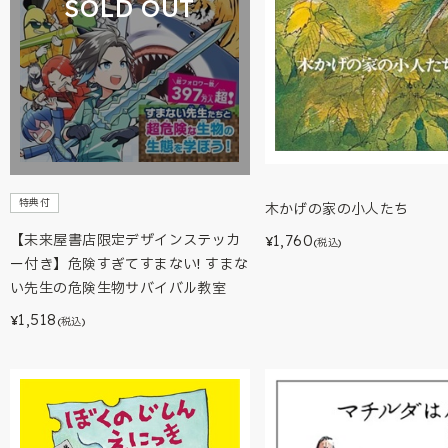
SOLD OUT
特典付
木かげの家の小人たち
1,760
【未来屋書店限定デザインステッカ
¥
(税込)
ー付き】危険すぎてすまない! すまな
い先生の危険生物サバイバル教室
1,518
¥
(税込)