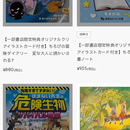
特典付
【一部書店限定特典オリジナルクリ
【一部書店限定特典オリジ
アイラストカード付き】ちろぴの冒
アイラストカード付き】ち
険ダイアリー 変な大人に誘かいさ
書ノート
れる?
935
¥
880
(税込)
¥
(税込)