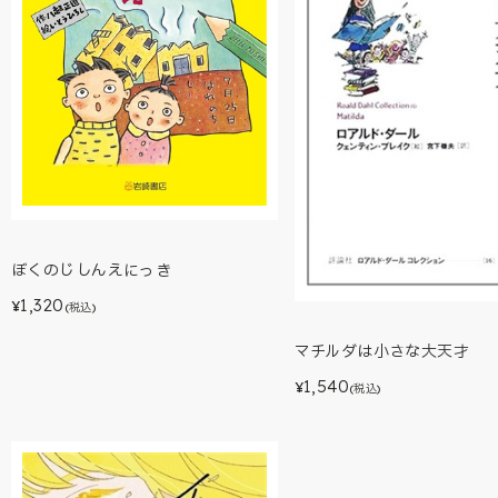
ぼくのじしんえにっき
1,320
¥
(税込)
マチルダは小さな大天才
1,540
¥
(税込)