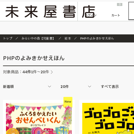
2026/7/23
『ONE PIECE magazine 021 ONE PIECEカード付き同梱版』発売延期のご案内
0
ログイン
カート
トップ
みらいやの森【児童書】
絵本
PHPのよみきかせえほん
PHPのよみきかせえほん
44
件
対象商品：
1件～20件
新着順
20件
すべて表示