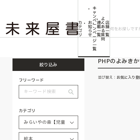
キ
ャ
ン
よ
ペ
カ
お
連
く
店
ー
テ
知
載
あ
舗
ン
ゴ
ら
一
る
一
ペ
リ
せ
覧
質
覧
ー
問
ジ
トップ
みらいやの森【児童書】
絵本
PHPのよみきかせえほん
一
覧
PHPのよみき
絞り込み
並び替え：
お気に入り登
フリーワード
カテゴリ