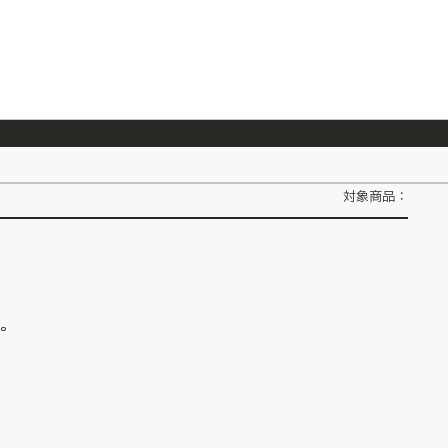
026/7/23
『ONE PIECE magazine 021 ONE PIECEカード付き同梱版』発売延期のご案内
対象商品：
ん。