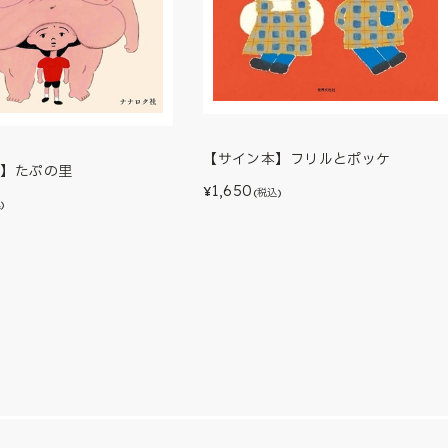
【サイン本】フリルとポッケ
本】たぷの里
1,650
¥
(税込)
)