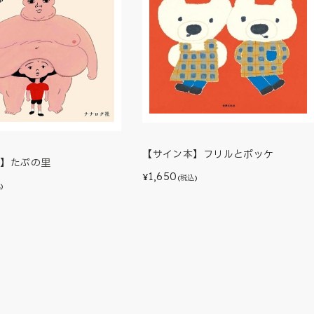
【サイン本】フリルとポッケ
本】たぷの里
1,650
¥
(税込)
)