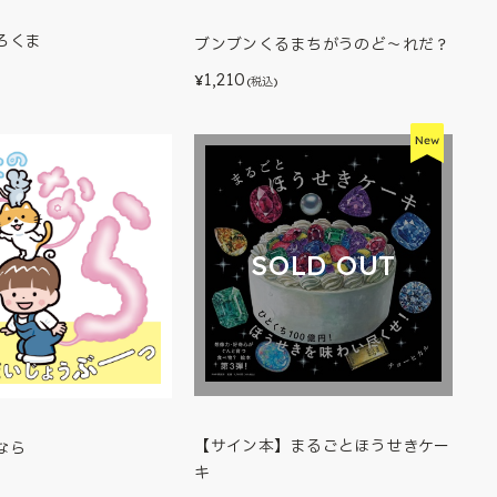
ろくま
ブンブンくるまちがうのど～れだ？
1,210
)
¥
(税込)
SOLD OUT
【サイン本】まるごとほうせきケー
なら
キ