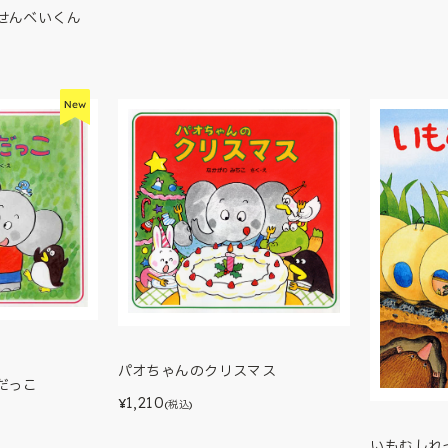
せんべいくん
パオちゃんのクリスマス
だっこ
1,210
¥
(税込)
いもむしれ