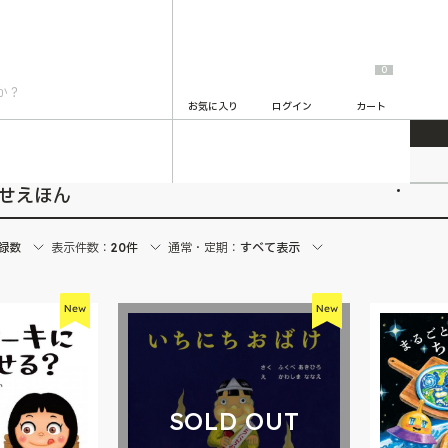
0
お気に入り
ログイン
カート
2
かせえほん
録数
表示件数：
20件
通常・定期：
すべて表示
SOLD OUT