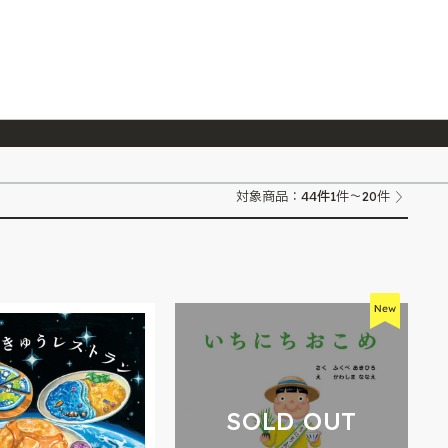
026/7/23
『ONE PIECE magazine 021 ONE PIECEカード付き同梱版』発売延期のご案内
44
件
対象商品：
1件～20件
SOLD OUT