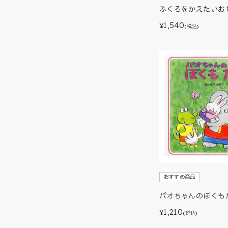
ふくろをかえたいお
1,540
¥
(税込)
おすすめ商品
パオちゃんのぼくも
1,210
¥
(税込)