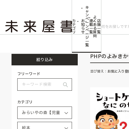
キ
ャ
ン
よ
ペ
カ
お
連
く
店
ー
テ
知
載
あ
舗
ン
ゴ
ら
一
る
一
ペ
リ
せ
覧
質
覧
ー
問
ジ
トップ
みらいやの森【児童書】
絵本
PHPのよみきかせえほん
一
覧
PHPのよみき
絞り込み
並び替え：
お気に入り登
フリーワード
カテゴリ