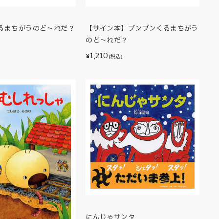
るまちがうのど～れだ？
【サイン本】ブンブンくるまちがう
のど～れだ？
1,210
¥
(税込)
にんじゃサンタ