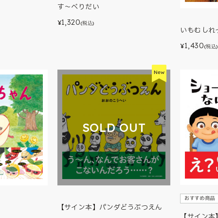
す～べりだい
1,320
¥
(税込)
いもむしれ
1,430
¥
(税込)
SOLD OUT
おすすめ商品
【サイン本】パンダどうぶつえん
【サイン本