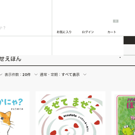
0
お気に入り
ログイン
カート
2
かせえほん
表示件数：
20件
通常・定期：
すべて表示