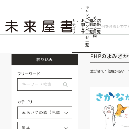
キ
ャ
ン
よ
ペ
カ
お
連
く
店
ー
テ
知
載
あ
舗
ン
ゴ
ら
一
る
一
ペ
リ
せ
覧
質
覧
ー
問
ジ
トップ
みらいやの森【児童書】
絵本
PHPのよみきかせえほん
一
覧
PHPのよみき
絞り込み
並び替え：
価格が安い
フリーワード
カテゴリ