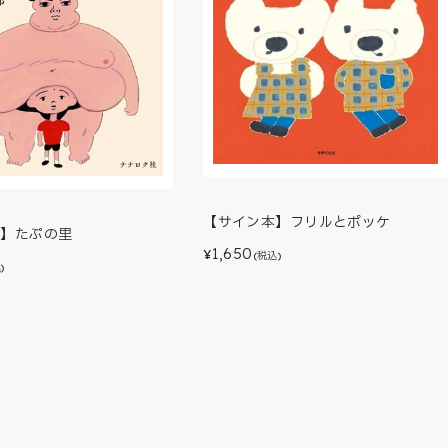
【サイン本】フリルとポッケ
本】たぷの里
1,650
¥
(税込)
)