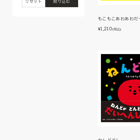
リセット
絞り込む
もこもこあわあわだ
1,210
¥
(税込)