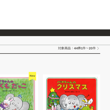
026/7/23
『ONE PIECE magazine 021 ONE PIECEカード付き同梱版』発売延期のご案内
44
件
対象商品：
1件～20件