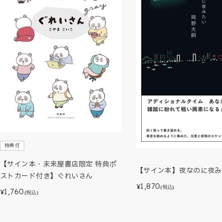
特典付
【サイン本・未来屋書店限定 特典ポ
【サイン本】夜なのに夜み
ストカード付き】ぐれいさん
1,870
¥
(税込)
1,760
¥
(税込)