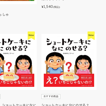
1,540
¥
(税込)
っしゃ
おすすめ商品
】ショートケーキになに
ショートケーキになにのせる？