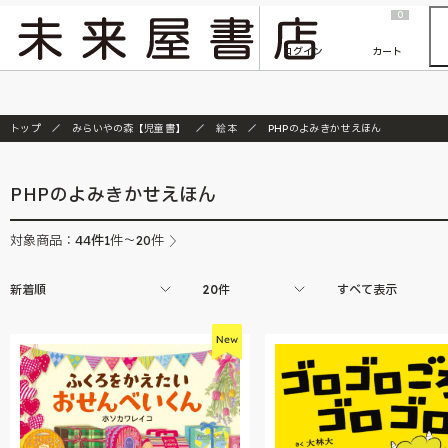
2026/7/23
『ONE PIECE magazine 021 ONE PIECEカード付き同梱版』発売延期のご案内
0
ログイン
カート
トップ
みらいやの森【児童書】
絵本
PHPのよみきかせえほん
PHPのよみきかせえほん
44
件
対象商品：
1件～20件
新着順
20件
すべて表示